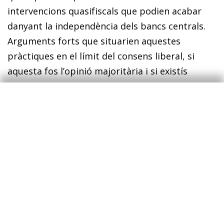
intervencions quasifiscals que podien acabar
danyant la independència dels bancs centrals.
Arguments forts que situarien aquestes
pràctiques en el límit del consens liberal, si
aquesta fos l’opinió majoritària i si existís
evidència en aquest sentit.
Més enllà de l’opinió personal dels autors del
present article (no ens podem resistir a
expressar que, segons el nostre parer, la
política monetària no convencional, tal com s’ha
dut a terme fins ara, és una pràctica que
s’enquadra dins el principi de buscar
l’estabilitat macroeconòmica en la forma liberal
abans expressada), l’important aquí és entendre