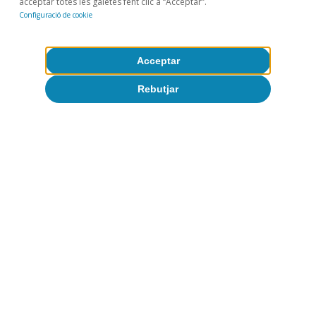
acceptar totes les galetes fent clic a “Acceptar”.
Configuració de cookie
Temes clau
Acceptar
Rebutjar
Geopolítica