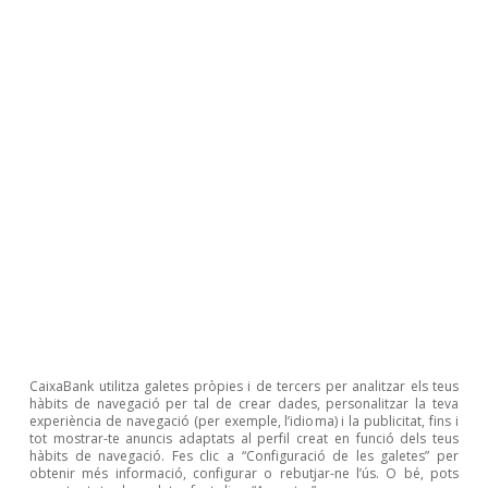
Àlex Ruiz
Etiquetes:
Política
Geopolítica
CaixaBank utilitza galetes pròpies i de tercers per analitzar els teus
hàbits de navegació per tal de crear dades, personalitzar la teva
experiència de navegació (per exemple, l’idioma) i la publicitat, fins i
tot mostrar-te anuncis adaptats al perfil creat en funció dels teus
hàbits de navegació. Fes clic a “Configuració de les galetes” per
obtenir més informació, configurar o rebutjar-ne l’ús. O bé, pots