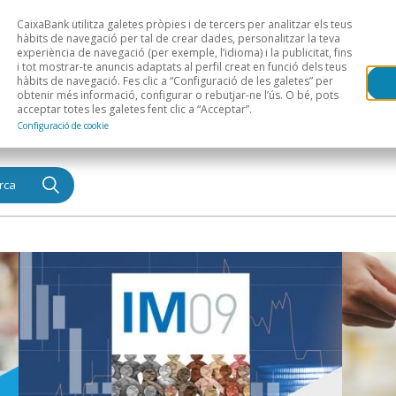
CaixaBank utilitza galetes pròpies i de tercers per analitzar els teus
Head
H
hàbits de navegació per tal de crear dades, personalitzar la teva
experiència de navegació (per exemple, l’idioma) i la publicitat, fins
i tot mostrar-te anuncis adaptats al perfil creat en funció dels teus
Anàlisi sectorial
Àrees geogràfiques
Public
hàbits de navegació. Fes clic a “Configuració de les galetes” per
obtenir més informació, configurar o rebutjar-ne l’ús. O bé, pots
acceptar totes les galetes fent clic a “Acceptar”.
Configuració de cookie
rca