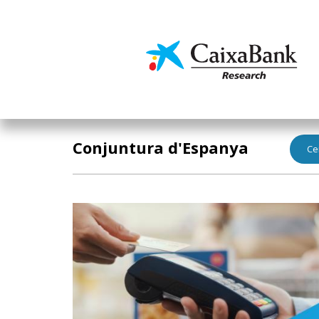
Vés
al
contingut
Economia i mercats
Conjuntura d'Espanya
Ce