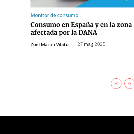
Monitor de consumo
Consumo en España y en la zona
afectada por la DANA
27 maig 2025
Zoel Martín Vilató
Primer
«
P
‹‹
pàgin
an