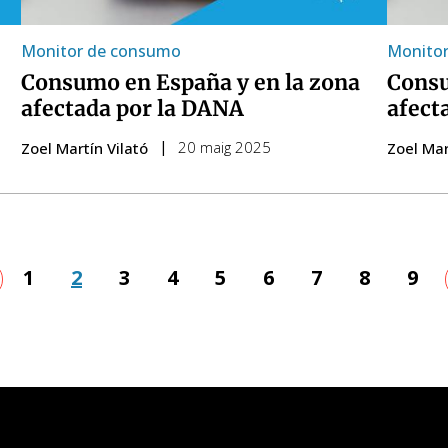
Monitor de consumo
Monito
Consumo en España y en la zona
Consu
afectada por la DANA
afect
20 maig 2025
Zoel Martín Vilató
Zoel Mar
a
àgina
Pàgina
1
Pàgina
2
Pàgina
3
Pàgina
4
Pàgina
5
Pàgina
6
Pàgina
7
Pàgina
8
Pàg
9
a
terior