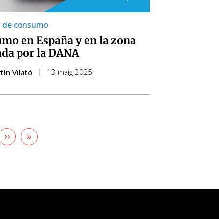
r de consumo
mo en España y en la zona
ada por la DANA
13 maig 2025
tín Vilató
Pàgina
››
Última
»
ina
següent
pàgina