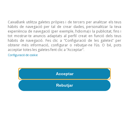
CaixaBank utilitza galetes pròpies i de tercers per analitzar els teus
hàbits de navegació per tal de crear dades, personalitzar la teva
experiència de navegació (per exemple, l’idioma) i la publicitat, fins i
tot mostrar-te anuncis adaptats al perfil creat en funció dels teus
hàbits de navegació. Fes clic a “Configuració de les galetes” per
Conjuntura d'Espanya
obtenir més informació, configurar o rebutjar-ne l’ús. O bé, pots
acceptar totes les galetes fent clic a “Acceptar”.
L’economia espanyola, bon inici d’any
Configuració de cookie
10 març 2023
Acceptar
Rebutjar