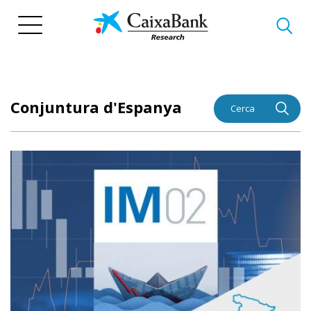
Vés
al
contingut
Conjuntura d'Espanya
Cerca