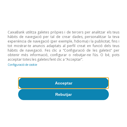
CaixaBank utilitza galetes pròpies i de tercers per analitzar els teus
hàbits de navegació per tal de crear dades, personalitzar la teva
Conjuntura d'Espanya
experiència de navegació (per exemple, l’idioma) i la publicitat, fins i
tot mostrar-te anuncis adaptats al perfil creat en funció dels teus
L’economia espanyola confirma les
hàbits de navegació. Fes clic a “Configuració de les galetes” per
obtenir més informació, configurar o rebutjar-ne l’ús. O bé, pots
bones sensacions en el 3T
acceptar totes les galetes fent clic a “Acceptar”.
Configuració de cookie
CaixaBank Research
12 nov. 2024
Acceptar
Rebutjar