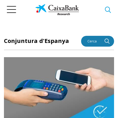
Vés
al
contingut
Conjuntura d'Espanya
Cerca