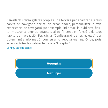
Agroalimentari
Les exportacions agroalimentàries el
CaixaBank utilitza galetes pròpies i de tercers per analitzar els teus
hàbits de navegació per tal de crear dades, personalitzar la teva
2025: resistència al tsunami
experiència de navegació (per exemple, l’idioma) i la publicitat, fins i
tot mostrar-te anuncis adaptats al perfil creat en funció dels teus
proteccionista
hàbits de navegació. Fes clic a “Configuració de les galetes” per
obtenir més informació, configurar o rebutjar-ne l’ús. O bé, pots
Sergio Díaz
acceptar totes les galetes fent clic a “Acceptar”.
9 oct. 2025
Configuració de cookie
Acceptar
Rebutjar