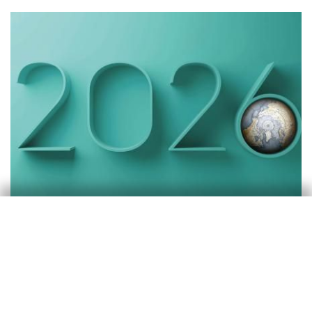
Activitat i creixement
Perspectives dels EUA 2026: resiliència
amb fragilitats
Isabela Lara White
11 nov. 2025