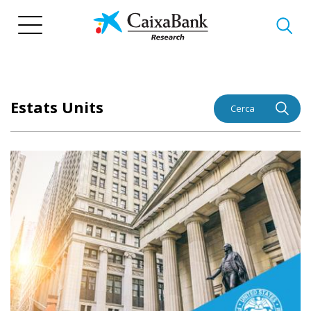
Vés
al
contingut
Estats Units
Cerca