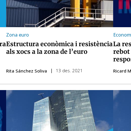
Zona euro
Economi
ra
Estructura econòmica i resistència
La re
als xocs a la zona de l’euro
rebot 
respo
13 des. 2021
Rita Sánchez Soliva
Ricard Mu