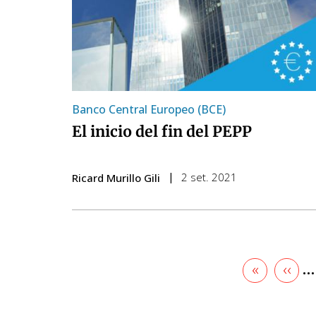
Banco Central Europeo (BCE)
El inicio del fin del PEPP
2 set. 2021
Ricard Murillo Gili
Primera
«
Pàgi
‹‹
…
pàgina
anter