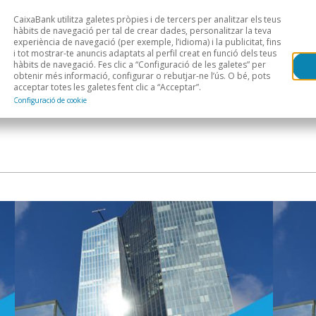
CaixaBank utilitza galetes pròpies i de tercers per analitzar els teus
Head
H
hàbits de navegació per tal de crear dades, personalitzar la teva
experiència de navegació (per exemple, l’idioma) i la publicitat, fins
i tot mostrar-te anuncis adaptats al perfil creat en funció dels teus
Anàlisi sectorial
Àrees geogràfiques
Public
hàbits de navegació. Fes clic a “Configuració de les galetes” per
obtenir més informació, configurar o rebutjar-ne l’ús. O bé, pots
acceptar totes les galetes fent clic a “Acceptar”.
Configuració de cookie