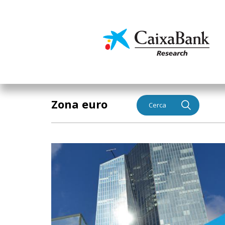
Vés
al
contingut
Economia i mercats
Zona euro
Cerca