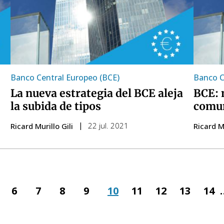
Banco Central Europeo (BCE)
Banco C
La nueva estrategia del BCE aleja
BCE: 
la subida de tipos
comun
22 jul. 2021
Ricard Murillo Gili
Ricard Mu
na
Pàgina
6
Pàgina
7
Pàgina
8
Pàgina
9
Pàgina
10
Pàgina
11
Pàgina
12
Pàgina
13
Pàg
14
ior