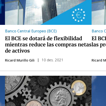
Banco Central Europeo (BCE)
Banco C
El BCE se dotará de flexibilidad
El BC
mientras reduce las compras netas
las p
de activos
10 des. 2021
Ricard Murillo Gili
Ricard Mu