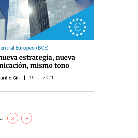
entral Europeo (BCE)
nueva estrategia, nueva
icación, mismo tono
16 jul. 2021
rillo Gili
Pàgina
››
Última
»
ina
…
següent
pàgina