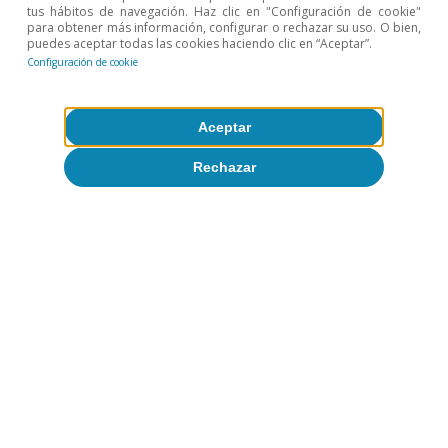
tus hábitos de navegación. Haz clic en "Configuración de cookie"
Despacito y buena letra: los grandes
para obtener más información, configurar o rechazar su uso. O bien,
puedes aceptar todas las cookies haciendo clic en “Aceptar”.
temas del curso económico
Configuración de cookie
Patricia Esteban
Adrià Morron Salmeron
Aceptar
23 jul 2026
Rechazar
Más sobre
Áreas geográficas