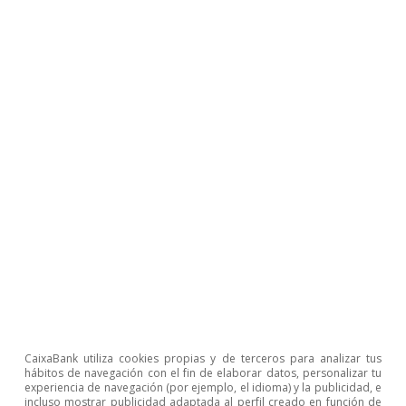
presión a los datos
Adrià Morron Salmeron
23 jul 2026
CaixaBank utiliza cookies propias y de terceros para analizar tus
hábitos de navegación con el fin de elaborar datos, personalizar tu
experiencia de navegación (por ejemplo, el idioma) y la publicidad, e
incluso mostrar publicidad adaptada al perfil creado en función de
Pódcast