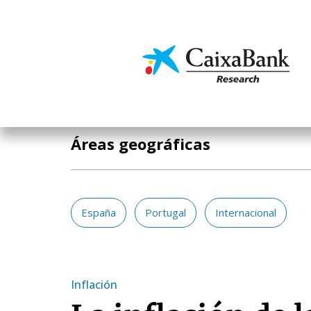
Pasar
al
contenido
Economía y mercado
principal
Áreas geográficas
España
Portugal
Internacional
Inflación