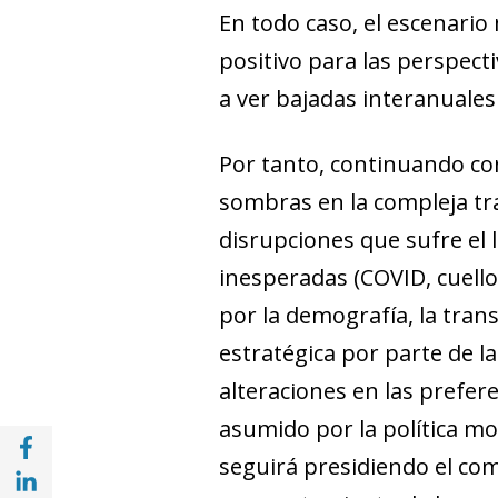
En todo caso, el escenari
positivo para las perspec
a ver bajadas interanuales
Por tanto, continuando con
sombras en la compleja tra
disrupciones que sufre el 
inesperadas (COVID, cuello
por la demografía, la tran
estratégica por parte de l
alteraciones en las prefer
asumido por la política mo
Compartir en Facebook (opens in a new wi
seguirá presidiendo el co
Compartir en with Linkedin (opens in a ne