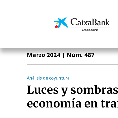
Pasar
al
contenido
Economía y mercado
principal
Informe Mensual
Marzo 2024
| Núm. 487
Análisis de coyuntura
Luces y sombras
economía en tra