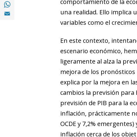
comportamiento de la econ
Compartir en with Whatsapp (opens in a 
Compartir en Email (opens in a new windo
una realidad. Ello implica
variables como el crecimien
En este contexto, intentan
escenario económico, hemo
ligeramente al alza la prev
mejora de los pronósticos 
explica por la mejora en l
cambios la previsión para 
previsión de PIB para la e
inflación, prácticamente 
OCDE y 7,2% emergentes) 
inflación cerca de los objet