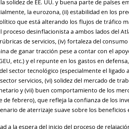
la solidez de EE. UU. y buena parte de países e
ialmente, la eurozona, (ii) estabilidad en los pre
ítico que está alterando los flujos de tráfico m
el proceso desinflacionista a ambos lados del Atl
s rúbricas de servicios, (iv) fortaleza del consum
ina de ganar tracción pese a contar con el apo
GEU, etc.) y el repunte en los gastos en defensa, 
del sector tecnológico (especialmente el ligado a
sector servicios, (vi) solidez del mercado de tr
etario y (vii) buen comportamiento de los merc
e de febrero), que refleja la confianza de los in
cenario de aterrizaje suave sobre los beneficios
ad a la espera del inicio del proceso de relajac