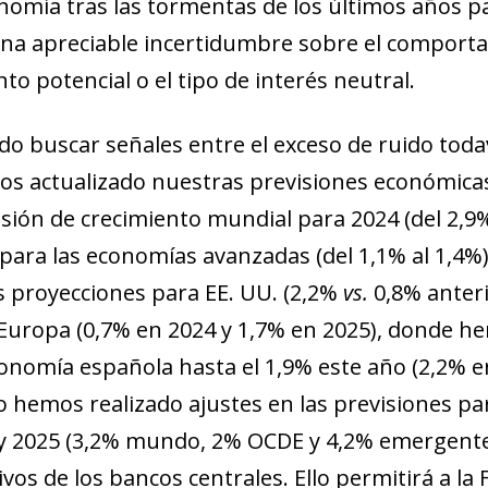
omía tras las tormentas de los últimos años 
new window)
w)
 una apreciable incertidumbre sobre el comport
to potencial o el tipo de interés neutral.
do buscar señales entre el exceso de ruido toda
s actualizado nuestras previsiones económicas 
isión de crecimiento mundial para 2024 (del 2,9% 
para las economías avanzadas (del 1,1% al 1,4%
as proyecciones para EE. UU. (2,2%
vs.
0,8% anter
Europa (0,7% en 2024 y 1,7% en 2025), donde hem
conomía española hasta el 1,9% este año (2,2% en
no hemos realizado ajustes en las previsiones p
y 2025 (3,2% mundo, 2% OCDE y 4,2% emergente
ivos de los bancos centrales. Ello permitirá a la F