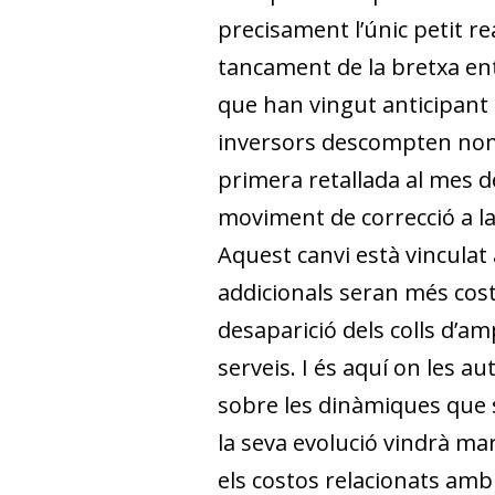
precisament l’únic petit r
tancament de la bretxa ent
que han vingut anticipant 
inversors descompten només
primera retallada al mes de
moviment de correcció a la 
Aquest canvi està vinculat 
addicionals seran més costo
desaparició dels colls d’a
serveis. I és aquí on les 
sobre les dinàmiques que 
la seva evolució vindrà mar
els costos relacionats amb