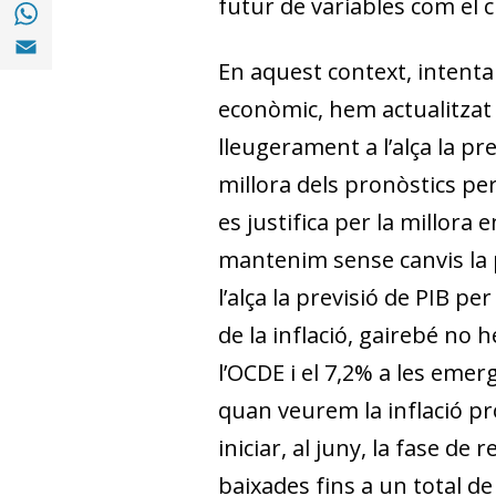
Compartir a with Whatsapp (opens in a ne
futur de variables com el c
Compartir a Email (opens in a new window)
En aquest context, intentan
econòmic, hem actualitzat 
lleugerament a l’alça la pr
millora dels pronòstics per
es justifica per la millora 
mantenim sense canvis la pr
l’alça la previsió de PIB pe
de la inflació, gairebé no 
l’OCDE i el 7,2% a les emerg
quan veurem la inflació pro
iniciar, al juny, la fase 
baixades fins a un total d