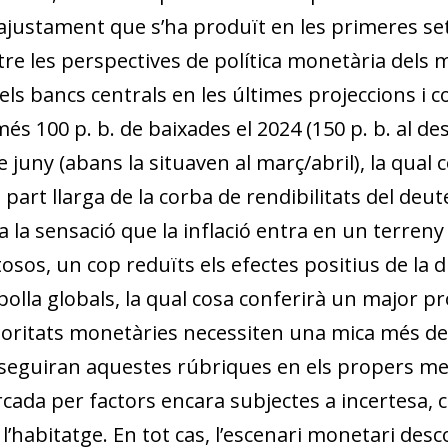
eajustament que s’ha produït en les primeres se
re les perspectives de política monetària dels me
els bancs centrals en les últimes projeccions i c
 100 p. b. de baixades el 2024 (150 p. b. al de
 juny (abans la situaven al març/abril), la qual
part llarga de la corba de rendibilitats del deute
a la sensació que la inflació entra en un terren
sos, un cop reduïts els efectes positius de la di
mpolla globals, la qual cosa conferirà un major 
autoritats monetàries necessiten una mica més de
seguiran aquestes rúbriques en els propers me
cada per factors encara subjectes a incertesa, co
 l’habitatge. En tot cas, l’escenari monetari des