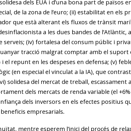
solidesa dels EUA i d’una bona part de països 
cial, de la zona de l’euro; (ii) estabilitat en els
iador que està alterant els fluxos de trànsit mar
 desinflacionista a les dues bandes de l’Atlàntic
e serveis; (iv) fortalesa del consum públic i pri
guanyar tracció malgrat comptar amb el suport 
 i el repunt en les despeses en defensa; (v) febl
lògic (en especial el vinculat a la IA), que cont
 (vi) solidesa del mercat de treball, escassament
rtament dels mercats de renda variable (el +6% l
onfiança dels inversors en els efectes positius qu
 beneficis empresarials.
uïtat, mentre esperem l’inici del procés de re