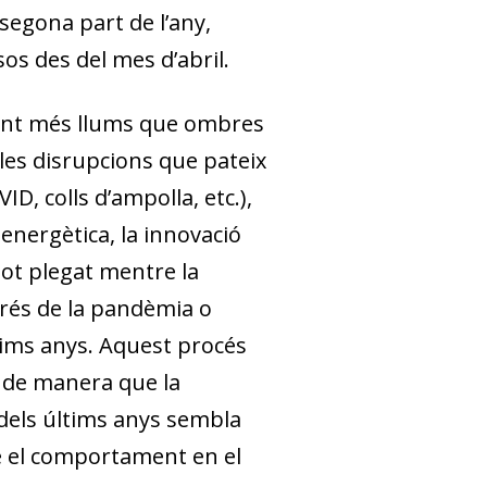
segona part de l’any,
s des del mes d’abril.
rvant més llums que ombres
 les disrupcions que pateix
D, colls d’ampolla, etc.),
energètica, la innovació
Tot plegat mentre la
prés de la pandèmia o
últims anys. Aquest procés
, de manera que la
dels últims anys sembla
re el comportament en el