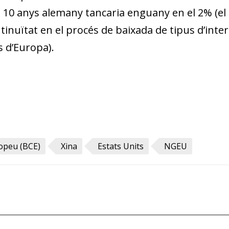
 a 10 anys alemany tancaria enguany en el 2% (el
tinuïtat en el procés de baixada de tipus d’inte
as d’Europa).
opeu (BCE)
Xina
Estats Units
NGEU