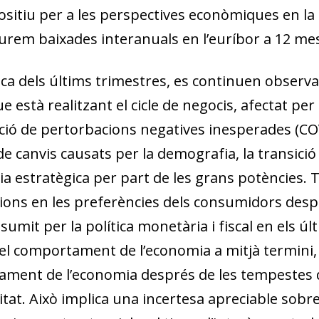
itiu per a les perspectives econòmiques en la 
rem baixades interanuals en l’euríbor a 12 meso
nica dels últims trimestres, es continuen obse
e està realitzant el cicle de negocis, afectat per
ació de pertorbacions negatives inesperades (COVI
e canvis causats per la demografia, la transició 
ia estratègica per part de les grans potències. 
cions en les preferències dels consumidors des
ssumit per la política monetària i fiscal en els 
 el comportament de l’economia a mitjà termini
ament de l’economia després de les tempestes 
dow)
tat. Això implica una incertesa apreciable sob
 window)