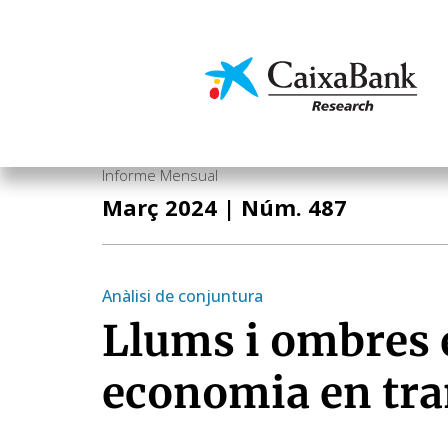
Vés
al
contingut
Economia i mercats
Informe Mensual
Març 2024
| Núm. 487
Anàlisi de conjuntura
Llums i ombres 
economia en tra