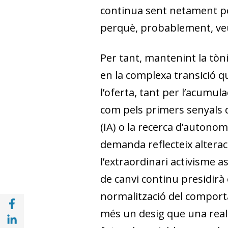
continua sent netament pos
perquè, probablement, veu
Per tant, mantenint la tò
en la complexa transició qu
l’oferta, tant per l’acumul
com pels primers senyals d
(IA) o la recerca d’autonom
demanda reflecteix altera
l’extraordinari activisme a
de canvi continu presidirà
normalització del comport
Compartir a Facebook (opens in a new win
més un desig que una reali
Compartir a with Linkedin (opens in a new