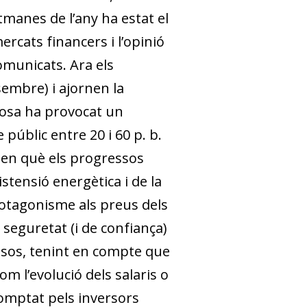
tmanes de l’any ha estat el
rcats financers i l’opinió
omunicats. Ara els
sembre) i ajornen la
 cosa ha provocat un
 públic entre 20 i 60 p. b.
y en què els progressos
stensió energètica i de la
protagonisme als preus dels
 seguretat (i de confiança)
sos, tenint en compte que
m l’evolució dels salaris o
comptat pels inversors