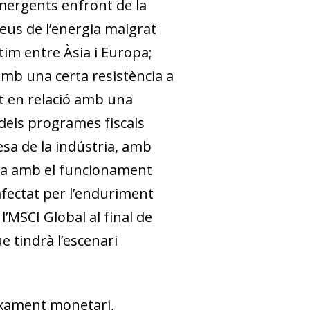
emergents enfront de la
 preus de l’energia malgrat
ítim entre Àsia i Europa;
, amb una certa resistència a
vat en relació amb una
dels programes fiscals
esa de la indústria, amb
rasta amb el funcionament
 afectat per l’enduriment
’MSCI Global al final de
e tindrà l’escenari
laxament monetari,