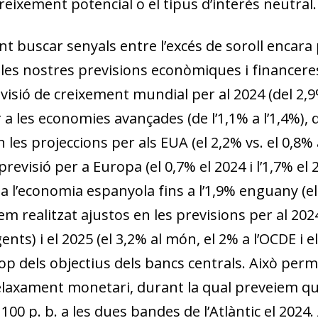
w window)
reixement potencial o el tipus d’interès neutral.
t buscar senyals entre l’excés de soroll encara 
les nostres previsions econòmiques i financeres
evisió de creixement mundial per al 2024 (del 2,9%
 a les economies avançades (de l’1,1% a l’1,4%), 
en les projeccions per als EUA (el 2,2% vs. el 0,8%
evisió per a Europa (el 0,7% el 2024 i l’1,7% el 
r a l’economia espanyola fins a l’1,9% enguany (el
hem realitzat ajustos en les previsions per al 202
ents) i el 2025 (el 3,2% al món, el 2% a l’OCDE i 
p dels objectius dels bancs centrals. Això perme
de relaxament monetari, durant la qual preveiem 
e 100 p. b. a les dues bandes de l’Atlàntic el 2