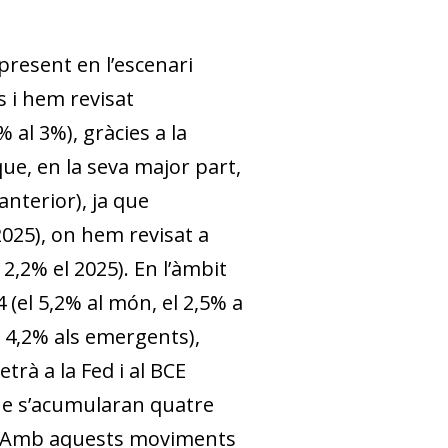
present en l’escenari
 i hem revisat
 al 3%), gràcies a la
que, en la seva major part,
 anterior), ja que
2025), on hem revisat a
 2,2% el 2025). En l’àmbit
4 (el 5,2% al món, el 2,5% a
el 4,2% als emergents),
trà a la Fed i al BCE
que s’acumularan quatre
024. Amb aquests moviments