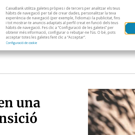
CaixaBank utilitza galetes pròpies i de tercers per analitzar els teus
Head
H
hàbits de navegació per tal de crear dades, personalitzar la teva
experiència de navegació (per exemple, l’idioma) i la publicitat, fins
i tot mostrar-te anuncis adaptats al perfil creat en funció dels teus
Anàlisi sectorial
Àrees geogràfiques
Public
hàbits de navegació. Fes clic a “Configuració de les galetes” per
obtenir més informació, configurar o rebutjar-ne l’ús. O bé, pots
acceptar totes les galetes fent clic a “Acceptar”.
Configuració de cookie
en una
nsició