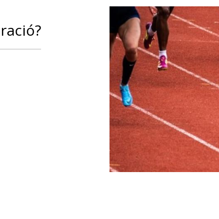
ració?