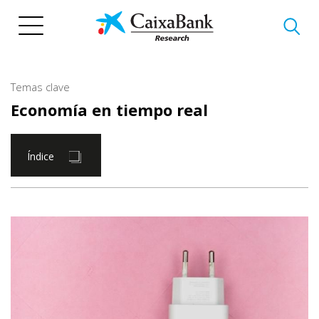
Pasar
al
contenido
principal
Temas clave
Economía en tiempo real
Índice