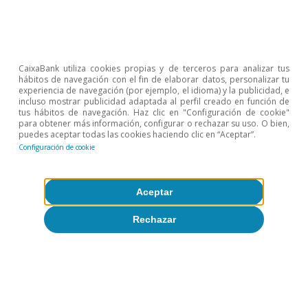
Etiquetas:
Empleo
España
Estados Unidos
Industria
Mercado de trabajo
CaixaBank utiliza cookies propias y de terceros para analizar tus
hábitos de navegación con el fin de elaborar datos, personalizar tu
Observatorio Sectorial
experiencia de navegación (por ejemplo, el idioma) y la publicidad, e
incluso mostrar publicidad adaptada al perfil creado en función de
Sector exterior
tus hábitos de navegación. Haz clic en "Configuración de cookie"
para obtener más información, configurar o rechazar su uso. O bien,
puedes aceptar todas las cookies haciendo clic en “Aceptar”.
Configuración de cookie
Aceptar
1
Último dato disponible de 2020, pero dado el impacto
de la pandemia, optamos por mostrar las cifras de
Rechazar
2019.
2
Descartamos la industria extractiva, aunque es el
sector con el mayor porcentaje de empleo expuesto,
debido a que en términos absolutos involucra a un
número muy pequeño de empleos.
3
Régimen General y Régimen Especial de Trabajadores