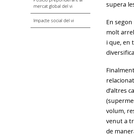
supera le
mercat global del vi
Impacte social del vi
En segon 
molt arrel
i que, en
diversifi
Finalment
relacionat
d’altres c
(supermer
volum, re
venut a t
de manera