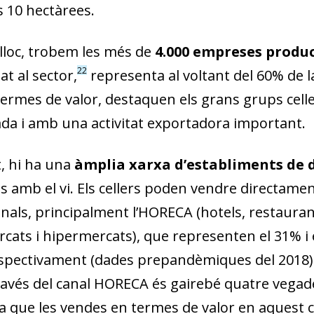
s 10 hectàrees.
lloc, trobem les més de
4.000 empreses produc
22
at al sector,
representa al voltant del 60% de 
 termes de valor, destaquen els grans grups cel
cada i amb una activitat exportadora important.
, hi ha una
àmplia xarxa d’establiments de d
s amb el vi. Els cellers poden vendre directamen
anals, principalment l’HORECA (hotels, restaurants
cats i hipermercats), que representen el 31% i 
spectivament (dades prepandèmiques del 2018). N
ravés del canal HORECA és gairebé quatre vegades
 que les vendes en termes de valor en aquest ca