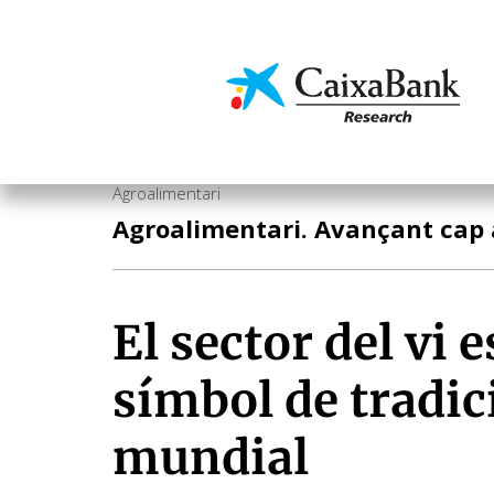
Vés
al
contingut
Economia i mercats
Agroalimentari
Agroalimentari. Avançant cap a
El sector del vi 
símbol de tradici
mundial