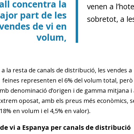
all concentra la
w window)
venen a l’hotel
ajor part de les
sobretot, a le
vendes de vi en
volum,
 a la resta de canals de distribució, les vendes a
feines representen el 6% del volum total, però
amb denominació d’origen i de gamma mitjana i a
l’extrem oposat, amb els preus més econòmics, se
l 18% en volum i el 4,5% en valor).
e vi a Espanya per canals de distribució