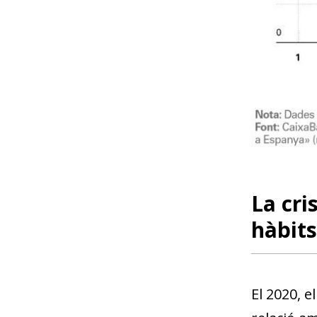
La cri
hàbits
El 2020, e