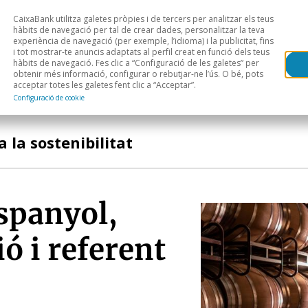
CaixaBank utilitza galetes pròpies i de tercers per analitzar els teus
Head
H
hàbits de navegació per tal de crear dades, personalitzar la teva
experiència de navegació (per exemple, l’idioma) i la publicitat, fins
i tot mostrar-te anuncis adaptats al perfil creat en funció dels teus
Anàlisi sectorial
Àrees geogràfiques
Public
hàbits de navegació. Fes clic a “Configuració de les galetes” per
obtenir més informació, configurar o rebutjar-ne l’ús. O bé, pots
acceptar totes les galetes fent clic a “Acceptar”.
Configuració de cookie
 la sostenibilitat
espanyol,
ó i referent