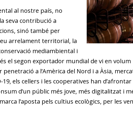
ntal al nostre país, no
a seva contribució a
tacions, sinó també per
seu arrelament territorial, la
 conservació mediambiental i
 el segon exportador mundial de vi en volum i el
r penetració a l’Amèrica del Nord i a Àsia, mer
D-19, els cellers i les cooperatives han d’afronta
onsum d’un públic més jove, més digitalitzat i 
arca l’aposta pels cultius ecològics, per les v