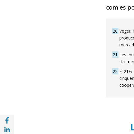
com es po
20
Vegeu M
producc
mercad
21
Les emp
d’alime
22
El 21% 
cinquen
coopera
Compartir a Facebook (opens in a new win
Compartir a with Linkedin (opens in a new