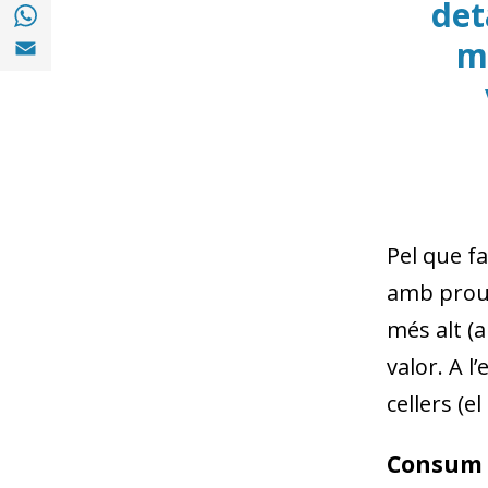
det
Compartir a with Whatsapp (opens in a ne
Compartir a Email (opens in a new window)
m
Pel que fa
amb prou 
més alt (
valor. A 
cellers (e
Consum d