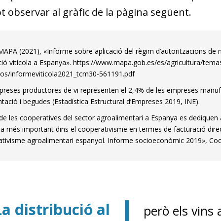
t observar al gràfic de la pàgina següent.
APA (2021), «Informe sobre aplicació del règim d’autoritzacions de n
ió vitícola a Espanya». https://www.mapa.gob.es/es/agricultura/temas
os/informeviticola2021_tcm30-561191.pdf
reses productores de vi representen el 2,4% de les empreses manufa
ntació i begudes (Estadística Estructural d’Empreses 2019, INE).
de les cooperatives del sector agroalimentari a Espanya es dediquen al
a més important dins el cooperativisme en termes de facturació direc
tivisme agroalimentari espanyol. Informe socioeconòmic 2019», Coo
dow)
La distribució al
però els vins
 window)