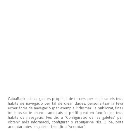
Judit Montoriol Garriga
Etiquetes:
Espanya
Immobiliari
1
Per al desglossament per tipologia de comprador,
utilitzem dades del MITMA. Considerem que una
CaixaBank utilitza galetes pròpies i de tercers per analitzar els teus
hàbits de navegació per tal de crear dades, personalitzar la teva
compravenda és d’una segona residència quan la
experiència de navegació (per exemple, l’idioma) i la publicitat, fins i
província de residència del comprador és diferent de la
tot mostrar-te anuncis adaptats al perfil creat en funció dels teus
província en què se situa l’habitatge.
hàbits de navegació. Fes clic a “Configuració de les galetes” per
obtenir més informació, configurar o rebutjar-ne l’ús. O bé, pots
2
Classifiquem els municipis entre turístics i la resta
acceptar totes les galetes fent clic a “Acceptar”.
segons si la despesa amb targetes estrangeres als TPV