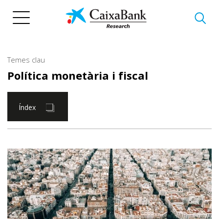
Vés
al
contingut
Temes clau
Política monetària i fiscal
Índex