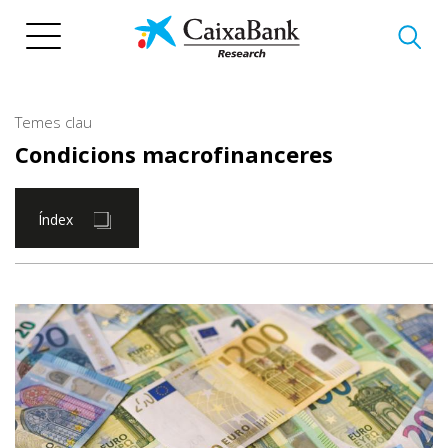
Vés
al
contingut
Temes clau
Condicions macrofinanceres
Índex