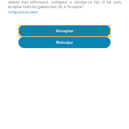
obtenir més informació, configurar o rebutjar-ne l’ús. O bé, pots
acceptar totes les galetes fent clic a “Acceptar”.
Configuració de cookie
Tot sobre Temes clau
Acceptar
Rebutjar
Articles relacionats