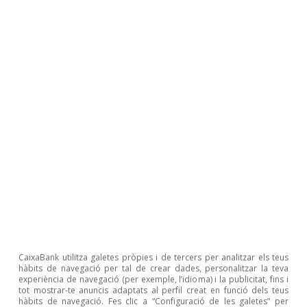
Temes clau
Condicions macrofinanceres
CaixaBank utilitza galetes pròpies i de tercers per analitzar els teus
hàbits de navegació per tal de crear dades, personalitzar la teva
experiència de navegació (per exemple, l’idioma) i la publicitat, fins i
tot mostrar-te anuncis adaptats al perfil creat en funció dels teus
hàbits de navegació. Fes clic a “Configuració de les galetes” per