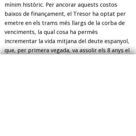
mínim històric. Per ancorar aquests costos
baixos de finançament, el Tresor ha optat per
emetre en els trams més llargs de la corba de
venciments, la qual cosa ha permès
incrementar la vida mitjana del deute espanyol,
que, per primera vegada, va assolir els 8 anys el
2021 (7,8 anys el 2020), un registre que s’hauria
d’esta­­bilit­­zar o que, fins i tot, podria augmentar
lleugerament el 2022.
2
2
De cara al 2022, s’espera que la vida mitjana de la
cartera s’estabilitzi en aquest nivell o que augmenti
lleugerament i se situï dins una forquilla de 8 a 8,2 anys.
Vegeu el llibre groc dels PGE 2022.