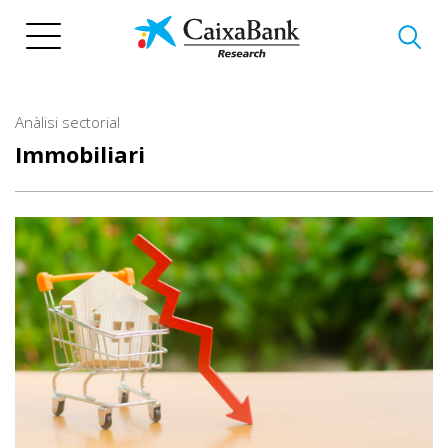
Vés
al
contingut
Anàlisi sectorial
Immobiliari