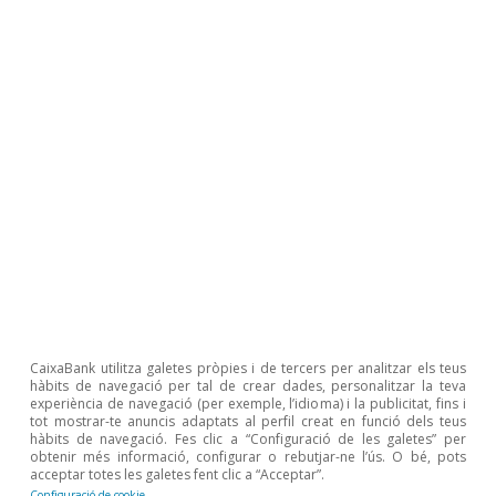
de l’habitatge, com Alacant, Màlaga o Santa
Cruz de Tenerife. D’altra banda, destaca el cas
de les Balears, la província que va experimentar
el major increment del preu de l’habitatge (el
10,4% anual de mitjana), molt similar al de
Màlaga, tot i que el dèficit acumulat estimat no
és especialment elevat (només el 3,3% del parc
d’habitatges principals, inferior a la mitjana
nacional). Això podria ser degut a la influència
d’altres factors que impulsen el fort repunt del
preu a les Balears (com l’atractiu del segment
CaixaBank utilitza galetes pròpies i de tercers per analitzar els teus
de luxe, entre d’altres). A més a més, la mesura
hàbits de navegació per tal de crear dades, personalitzar la teva
experiència de navegació (per exemple, l’idioma) i la publicitat, fins i
del dèficit utilitzada podria estar subestimada:
tot mostrar-te anuncis adaptats al perfil creat en funció dels teus
hàbits de navegació. Fes clic a “Configuració de les galetes” per
per exemple, no es tenen en compte les llars no
obtenir més informació, configurar o rebutjar-ne l’ús. O bé, pots
acceptar totes les galetes fent clic a “Acceptar”.
formades a causa de la pròpia dificultat de
Configuració de cookie