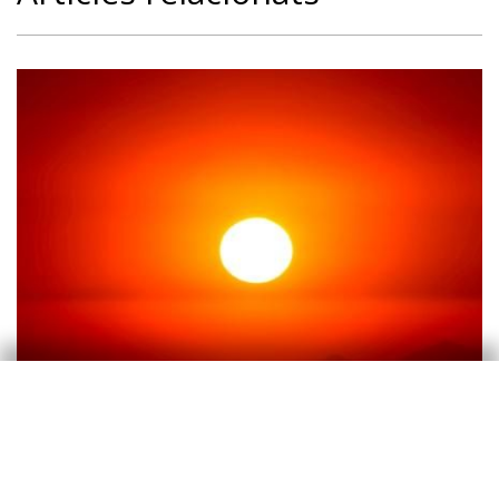
Canvi climàtic
El canvi climàtic i la fidelització del
turisme internacional: noves