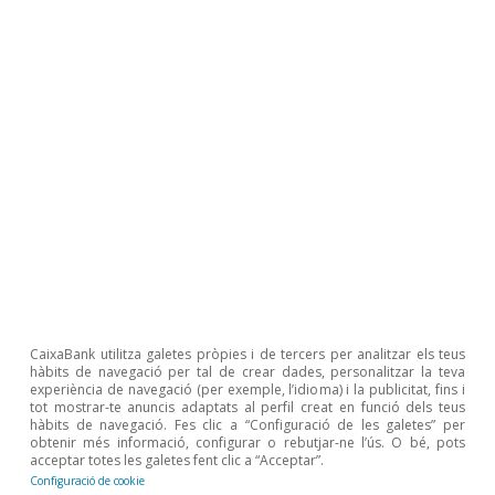
Turisme
Del menú del dia al dissabte a la nit:
CaixaBank utilitza galetes pròpies i de tercers per analitzar els teus
patrons intersetmanals del consum en
hàbits de navegació per tal de crear dades, personalitzar la teva
restauració a Espanya
experiència de navegació (per exemple, l’idioma) i la publicitat, fins i
tot mostrar-te anuncis adaptats al perfil creat en funció dels teus
hàbits de navegació. Fes clic a “Configuració de les galetes” per
Pedro Álvarez Ondina
obtenir més informació, configurar o rebutjar-ne l’ús. O bé, pots
Eduard Alcobé Garcia
acceptar totes les galetes fent clic a “Acceptar”.
9 jul. 2026
Configuració de cookie