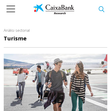
Vés
al
contingut
Anàlisi sectorial
Turisme