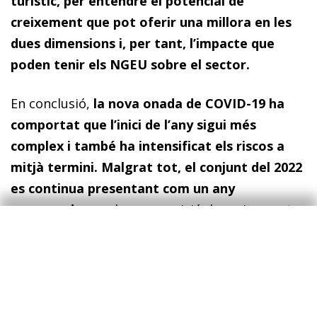
turístic, per entendre el potencial de
creixement que pot oferir una millora en les
dues dimensions i, per tant, l’impacte que
poden tenir els NGEU sobre el sector.
En conclusió,
la nova onada de COVID-19 ha
comportat que l’inici de l’any sigui més
complex i també ha intensificat els riscos a
mitjà termini. Malgrat tot, el conjunt del 2022
es continua presentant com un any
prometedor
, amb una previsió de creixement
encara elevada, que ajudarà a apujar la mitjana
del sector a nivells d’activitat rendibles, i amb
una gran oportunitat en els NGEU per
apuntalar la competitivitat a més llarg termini.