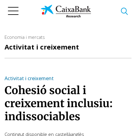
Vés
al
contingut
Economia i mercats
Activitat i creixement
Activitat i creixement
Cohesió social i
creixement inclusiu:
indissociables
Contingut disponible en
castellà
anglès