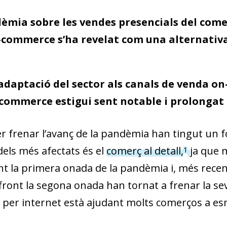
èmia sobre les vendes presencials del comer
’e-commerce s’ha revelat com una alternativ
adaptació del sector als canals de venda o
-commerce estigui sent notable i prolongat 
 frenar l’avanç de la pandèmia han tingut un f
dels més afectats és el
comerç al detall,
ja que 
1
nt la primera onada de la pandèmia i, més rece
 front la segona onada han tornat a frenar la se
s per internet està ajudant molts comerços a esm