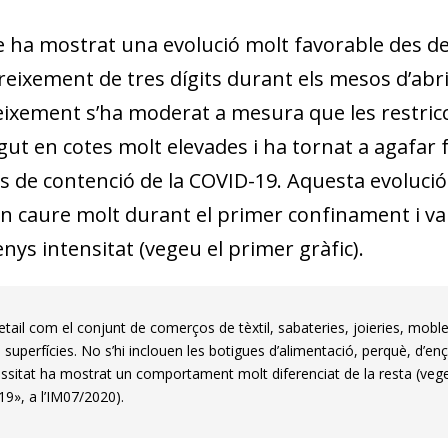
a mostrat una evolució molt favorable des de l
reixement de tres dígits durant els mesos d’abril
eixement s’ha moderat a mesura que les restricci
gut en cotes molt elevades i ha tornat a agafar 
 de contenció de la COVID-19. Aquesta evolució 
n caure molt durant el primer confinament i va
nys intensitat (vegeu el primer gràfic).
etail com el conjunt de comerços de tèxtil, sabateries, joieries, mobles,
superfícies. No s’hi inclouen les botigues d’alimentació, perquè, d’enç
sitat ha mostrat un comportament molt diferenciat de la resta (veg
-19», a l’IM07/2020).