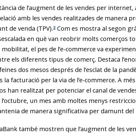
rtància de l’augment de les vendes per internet
relació amb les vendes realitzades de manera p
unt de venda (TPV).
Com es mostra al segon gràf
2
sescalada en què van reobrir molts comerços to
 la mobilitat, el pes de l’e-commerce va experime
ntre els diferents tipus de comerç. Destaca l’en
feines dos mesos després de l’esclat de la pand
s la facturació per la via de l’e-commerce. A mé
s han realitzat per potenciar el canal de vende
i, a l’octubre, un mes amb moltes menys restriccio
ntenia de manera significativa per damunt del 
xaBank també mostren que l’augment de les ven