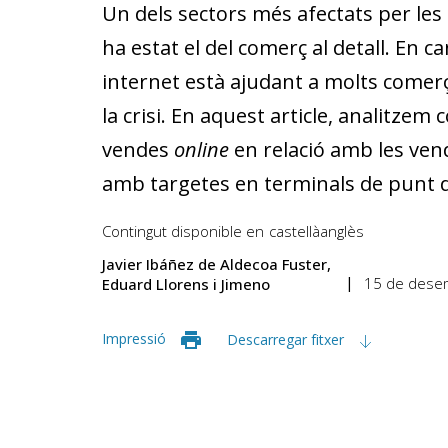
Un dels sectors més afectats per les 
ha estat el del comerç al detall. En c
internet està ajudant a molts comerç
la crisi. En aquest article, analitzem
vendes
online
en relació amb les ven
amb targetes en terminals de punt d
Contingut disponible en
castellà
anglès
Javier Ibáñez de Aldecoa Fuster
15 de dese
Eduard Llorens i Jimeno
Impressió
Descarregar fitxer