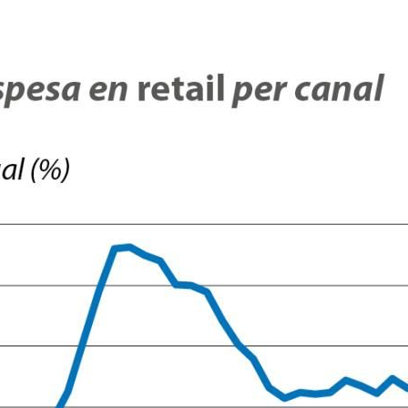
dow)
 window)