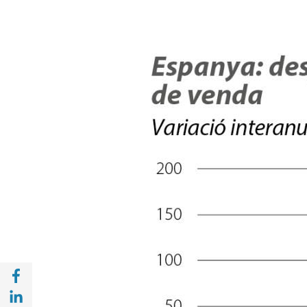
Compartir a Facebook (opens in a new win
Compartir a with Linkedin (opens in a new