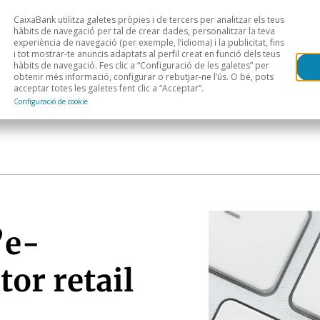
CaixaBank utilitza galetes pròpies i de tercers per analitzar els teus
Head
H
hàbits de navegació per tal de crear dades, personalitzar la teva
experiència de navegació (per exemple, l’idioma) i la publicitat, fins
i tot mostrar-te anuncis adaptats al perfil creat en funció dels teus
Anàlisi sectorial
Àrees geogràfiques
Public
hàbits de navegació. Fes clic a “Configuració de les galetes” per
obtenir més informació, configurar o rebutjar-ne l’ús. O bé, pots
acceptar totes les galetes fent clic a “Acceptar”.
Configuració de cookie
’e-
or retail