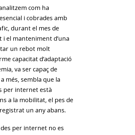
, analitzem com ha
resencial i cobrades amb
ic, durant el mes de
t i el manteniment d’una
ntar un rebot molt
orme capacitat d’adaptació
èmia, va ser capaç de
s a més, sembla que la
s per internet està
ns a la mobilitat, el pes de
registrat un any abans.
des per internet no es