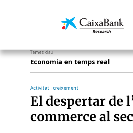
Vés
al
contingut
Economia i mercats
Temes clau
Economia en temps real
Activitat i creixement
El despertar de l
commerce al sect