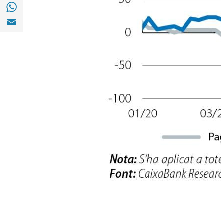
Compartir a with Whatsapp (opens in a ne
Compartir a Email (opens in a new window)