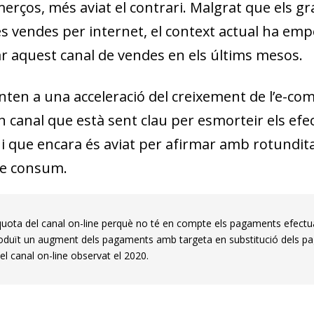
erços, més aviat el contrari. Malgrat que els 
s vendes per internet, el context actual ha empè
iar aquest canal de vendes en els últims mesos.
ten a una acceleració del creixement de l’e-co
n canal que està sent clau per esmorteir els efe
t i que encara és aviat per afirmar amb rotundit
de consum.
 quota del canal on-line perquè no té en compte els pagaments efectu
roduït un augment dels pagaments amb targeta en substitució dels pa
el canal on-line observat el 2020.