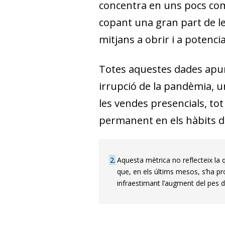
concentra en uns pocs com
copant una gran part de le
mitjans a obrir i a potenc
Totes aquestes dades apun
irrupció de la pandèmia, u
les vendes presencials, to
permanent en els hàbits 
2
Aquesta mètrica no reflecteix la
que, en els últims mesos, s’ha p
infraestimant l’augment del pes d