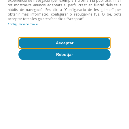
experiència de navegació (per exemple, l’idioma) i la publicitat, fins i
el d’inversió en equipament, ha estat insuficient per
tot mostrar-te anuncis adaptats al perfil creat en funció dels teus
hàbits de navegació. Fes clic a “Configuració de les galetes” per
corregir el desequilibri entre l’oferta i la demanda
obtenir més informació, configurar o rebutjar-ne l’ús. O bé, pots
existent al sector immobiliari. Per a més informació
acceptar totes les galetes fent clic a “Acceptar”.
sobre el dèficit d’habitatge a Espanya, vegeu
«Falta
Configuració de cookie
habitatge nou on més es necessita: un dèficit creixent i
geogràficament molt concentrat»
, inclòs a l’
Informe
Acceptar
Sectorial Immobiliari 1S 2026.
Rebutjar
Temes clau