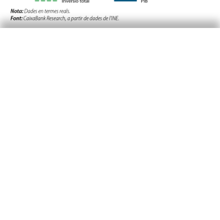
En relació amb els nostres socis europeus,
Espanya presenta una recuperació de la inversió
molt més intensa, amb un creixement acumulat
del 13,1% des del 2019, 10 punts més que al
conjunt de la zona de l’euro (vegeu el tercer
gràfic). En conseqüència, la taxa d’inversió –
entesa com el percentatge d’inversió sobre el
PIB– creix mig punt fins al 20,7%, de manera
que la bretxa amb la mitjana europea es
redueix sensiblement, tot just fins a les 3
dècimes, tal com s’observa al quart gràfic. Entre