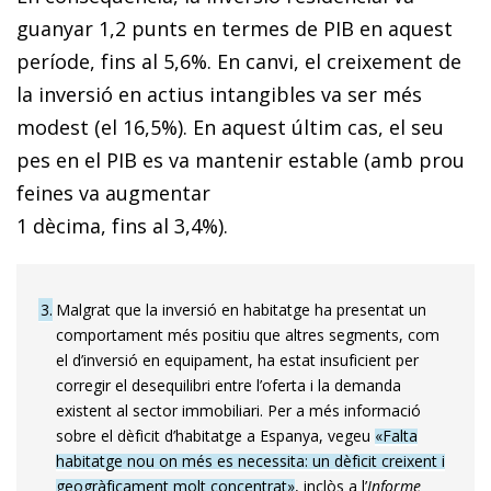
guanyar 1,2 punts en termes de PIB en aquest
període, fins al 5,6%. En canvi, el creixement de
la inversió en actius intangibles va ser més
modest (el 16,5%). En aquest últim cas, el seu
pes en el PIB es va mantenir estable (amb prou
feines va augmentar
1 dècima, fins al 3,4%).
3
Malgrat que la inversió en habitatge ha presentat un
comportament més positiu que altres segments, com
el d’inversió en equipament, ha estat insuficient per
corregir el desequilibri entre l’oferta i la demanda
existent al sector immobiliari. Per a més informació
sobre el dèficit d’habitatge a Espanya, vegeu
«Falta
habitatge nou on més es necessita: un dèficit creixent i
geogràficament molt concentrat»
, inclòs a l’
Informe