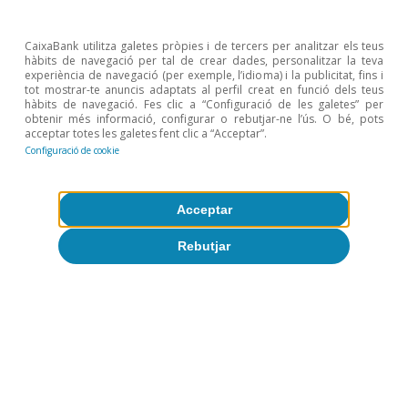
va adaptant a un entorn difícil.
CaixaBank utilitza galetes pròpies i de tercers per analitzar els teus
hàbits de navegació per tal de crear dades, personalitzar la teva
experiència de navegació (per exemple, l’idioma) i la publicitat, fins i
tot mostrar-te anuncis adaptats al perfil creat en funció dels teus
hàbits de navegació. Fes clic a “Configuració de les galetes” per
obtenir més informació, configurar o rebutjar-ne l’ús. O bé, pots
acceptar totes les galetes fent clic a “Acceptar”.
Configuració de cookie
Acceptar
Rebutjar