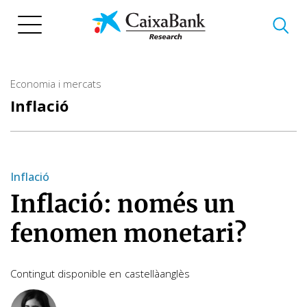
Vés
al
contingut
Economia i mercats
Inflació
Inflació
Inflació: només un
fenomen monetari?
Contingut disponible en
castellà
anglès