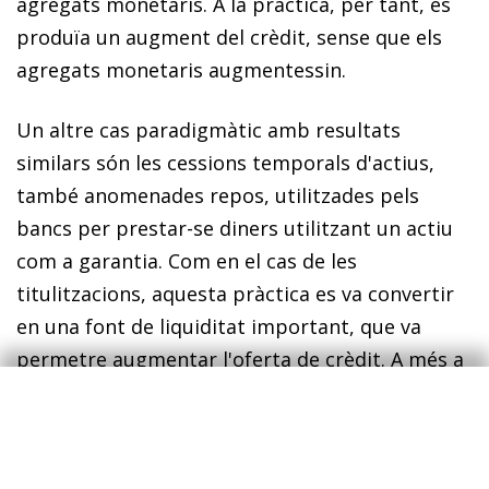
agregats monetaris. A la pràctica, per tant, es
produïa un augment del crèdit, sense que els
agregats monetaris augmentessin.
Un altre cas paradigmàtic amb resultats
similars són les cessions temporals d'actius,
també anomenades
repos
, utilitzades pels
bancs per prestar-se diners utilitzant un actiu
com a garantia. Com en el cas de les
titulitzacions, aquesta pràctica es va convertir
en una font de liquiditat important, que va
permetre augmentar l'oferta de crèdit. A més a
més, als EUA, les
repos
tampoc no s'inclouen en
el mesurament tradicional de l'oferta
monetària, de manera que, també en aquest