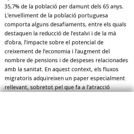
35,7% de la població per damunt dels 65 anys.
L’envelliment de la població portuguesa
comporta alguns desafiaments, entre els quals
destaquen la reducció de l’estalvi i de la mà
d’obra, l’im­­pacte sobre el potencial de
creixement de l’economia i l’augment del
nombre de pensions i de despeses relacionades
amb la sanitat. En aquest context, els fluxos
migratoris adquireixen un paper especialment
rellevant, sobretot pel que fa a l’atracció
d’immigrants, per pal·liar aquests efectes. Per
aquest motiu, en els últims anys, s’han adoptat
algunes mesures en aquest sentit, en especial
en l’agilitació del procés d’adquisició de la
nacionalitat portuguesa i en la concessió de