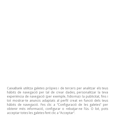
Temes clau
CaixaBank utilitza galetes pròpies i de tercers per analitzar els teus
hàbits de navegació per tal de crear dades, personalitzar la teva
experiència de navegació (per exemple, l’idioma) i la publicitat, fins i
tot mostrar-te anuncis adaptats al perfil creat en funció dels teus
hàbits de navegació. Fes clic a “Configuració de les galetes” per
obtenir més informació, configurar o rebutjar-ne l’ús. O bé, pots
acceptar totes les galetes fent clic a “Acceptar”.