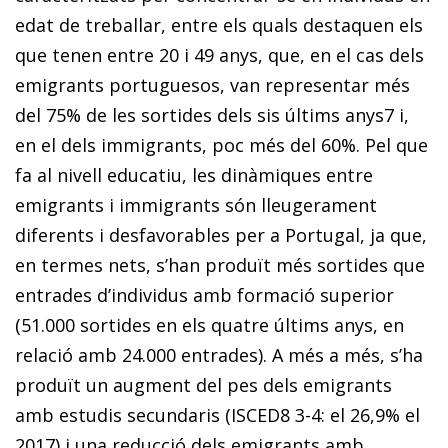
edat de treballar, entre els quals destaquen els
que tenen entre 20 i 49 anys, que, en el cas dels
emigrants portuguesos, van representar més
del 75% de les sortides dels sis últims anys
7
i,
en el dels immigrants, poc més del 60%. Pel que
fa al nivell educatiu, les dinàmiques entre
emigrants i immigrants són lleugerament
diferents i desfavorables per a Portugal, ja que,
en termes nets, s’han produït més sortides que
entrades d’individus amb formació superior
(51.000 sortides en els quatre últims anys, en
relació amb 24.000 entrades). A més a més, s’ha
produït un augment del pes dels emigrants
amb estudis secundaris (ISCED
8
3-4: el 26,9% el
2017) i una reducció dels emigrants amb