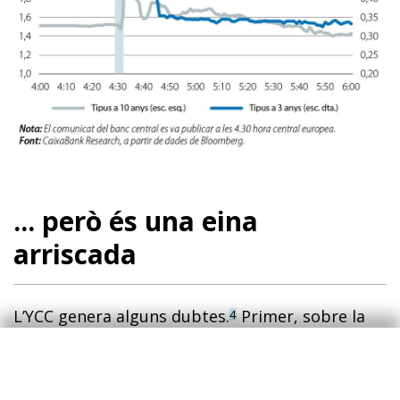
... però és una eina
arriscada
L’YCC genera alguns dubtes.
Primer, sobre la
4
independència del banc central. Als anys
quaranta, la Fed el va utilitzar per abaratir de
forma deliberada el cost de finançament del