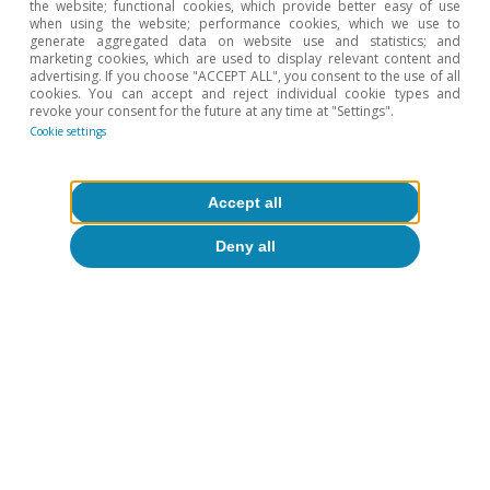
the website; functional cookies, which provide better easy of use
when using the website; performance cookies, which we use to
generate aggregated data on website use and statistics; and
marketing cookies, which are used to display relevant content and
advertising. If you choose "ACCEPT ALL", you consent to the use of all
cookies. You can accept and reject individual cookie types and
revoke your consent for the future at any time at "Settings".
Mercado de trabajo
Cookie settings
El mercado laboral mantiene su
dinamismo en el 2T
Accept all
Zoel Martín Vilató
Deny all
28 Jul 2026