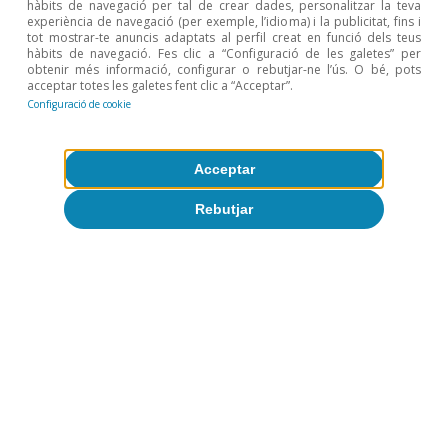
hàbits de navegació per tal de crear dades, personalitzar la teva
experiència de navegació (per exemple, l’idioma) i la publicitat, fins i
tot mostrar-te anuncis adaptats al perfil creat en funció dels teus
hàbits de navegació. Fes clic a “Configuració de les galetes” per
obtenir més informació, configurar o rebutjar-ne l’ús. O bé, pots
acceptar totes les galetes fent clic a “Acceptar”.
Configuració de cookie
Mercado de trabajo
El mercado laboral mantiene su
Acceptar
dinamismo en el 2T
Rebutjar
Zoel Martín Vilató
28 jul. 2026