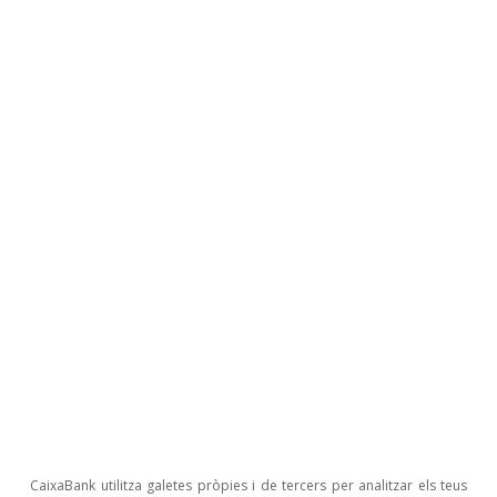
Divisas
EUR/USD
CaixaBank Research
29 jul. 2026
CaixaBank utilitza galetes pròpies i de tercers per analitzar els teus