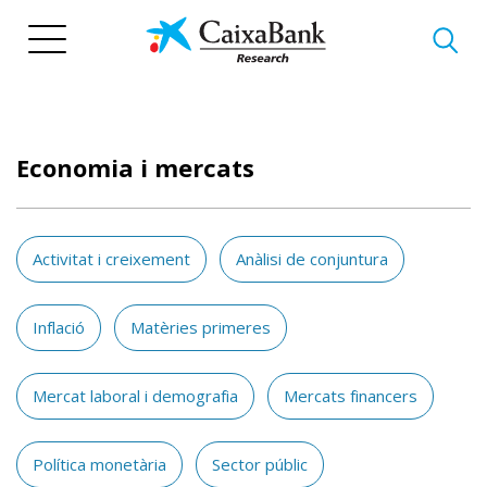
Vés
al
contingut
Economia i mercats
Activitat i creixement
Anàlisi de conjuntura
Inflació
Matèries primeres
Mercat laboral i demografia
Mercats financers
Política monetària
Sector públic