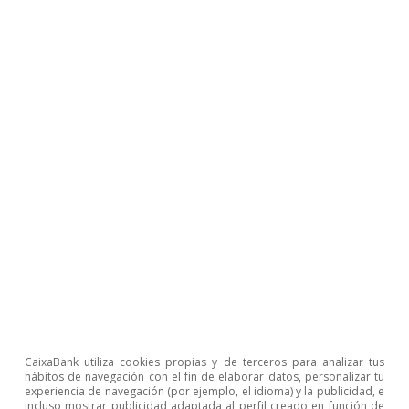
presión a los datos
Adrià Morron Salmeron
23 jul 2026
CaixaBank utiliza cookies propias y de terceros para analizar tus
hábitos de navegación con el fin de elaborar datos, personalizar tu
experiencia de navegación (por ejemplo, el idioma) y la publicidad, e
Pódcast
incluso mostrar publicidad adaptada al perfil creado en función de