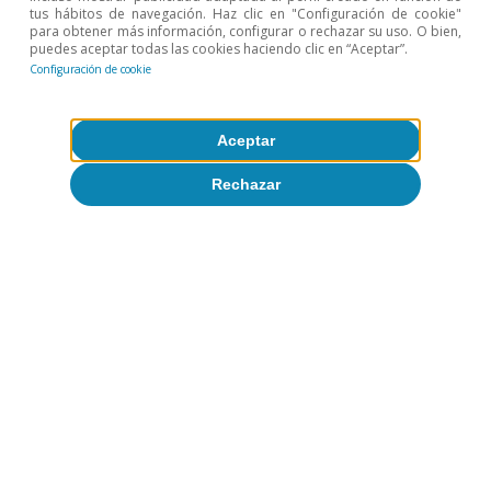
tus hábitos de navegación. Haz clic en "Configuración de cookie"
Despacito y buena letra: los grandes
para obtener más información, configurar o rechazar su uso. O bien,
puedes aceptar todas las cookies haciendo clic en “Aceptar”.
temas del curso económico
Configuración de cookie
Patricia Esteban
Adrià Morron Salmeron
Aceptar
23 jul 2026
Rechazar
Más sobre
Áreas geográficas