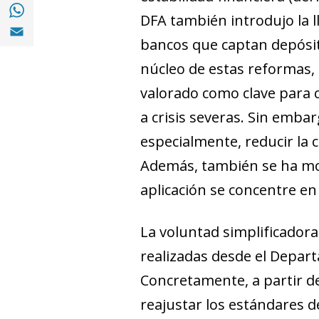
Compartir en with Whatsapp (opens in a 
DFA también introdujo la l
Compartir en Email (opens in a new windo
bancos que captan depósit
núcleo de estas reformas, e
valorado como cla­­ve para
a crisis severas. Sin embar
especialmente, reducir la 
Además, también se ha mos
aplicación se concentre en
La voluntad simplificadora
realizadas desde el Depart
Concretamente, a partir d
reajustar los estándares d