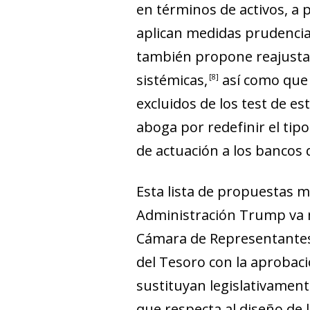
en términos de activos, a p
aplican medidas prudencial
también propone reajustar l
sistémicas
,
así como que 
8
excluidos de los test de e
aboga por redefinir el tipo
de ac­­tua­­ción a los banc
Esta lista de propuestas m
Administración Trump va m
Cámara de Representantes 
del Tesoro con la aprobaci
sustituyan legislativamen
que respecta al diseño de 