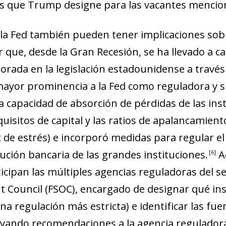
es que Trump designe para las vacantes menci
la Fed también pueden tener im­­plicaciones sobr
 que, desde la Gran Recesión, se ha llevado a 
orada en la legislación estadounidense a través
 mayor prominencia a la Fed como reguladora y 
capacidad de absorción de pérdidas de las inst
uisitos de capital y las ratios de apalancamiento
 de estrés) e incorporó medidas para regular el
olución bancaria de las grandes instituciones
.
A
6
icipan las múltiples agencias reguladoras del sec
ght Council (FSOC), encargado de designar qué in
ndow)
una regulación más estricta) e identificar las fue
w window)
rivando recomendaciones a la agencia reguladora