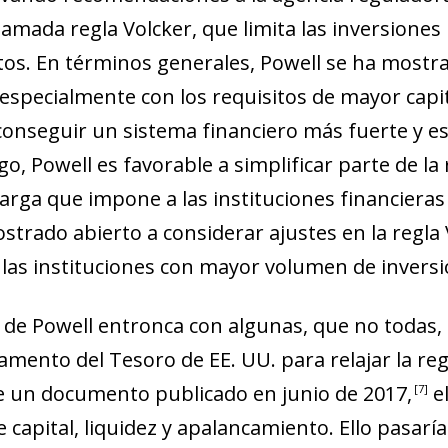
new window)
lamada regla Volcker, que limita las inversiones
w)
os. En términos generales, Powell se ha most
specialmente con los requisitos de mayor capital
 conseguir un sistema financiero más fuerte y 
go, Powell es favorable a simplificar parte de la 
carga que impone a las instituciones financier
trado abierto a considerar ajustes en la regla 
 las instituciones con mayor volumen de inversi
 de Powell entronca con algunas, que no todas,
amento del Tesoro de EE. UU. para relajar la reg
e un documento publicado en junio de 2017
,
e
7
e capital, liquidez y apalancamiento. Ello pasar