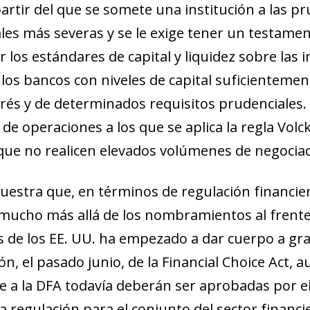
artir del que se somete una institución a las prue
es más severas y se le exige tener un testamen
os estándares de capital y li­­qui­­dez sobre las
los bancos con niveles de capital suficienteme
strés y de determinados requisitos prudenciales.
 de operaciones a los que se aplica la regla Volc
os que no realicen elevados volúmenes de negocia
uestra que, en términos de regulación financier
ucho más allá de los nombramientos al frente d
de los EE. UU. ha empezado a dar cuerpo a gra
ón, el pasado junio, de la
Financial Choice Act
, a
te a la DFA todavía deberán ser aprobadas por e
la regulación para el conjunto del sector financ