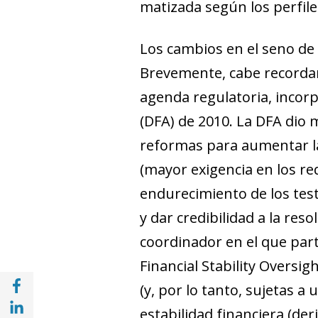
matizada según los perfil
Los cambios en el seno de 
Brevemente, cabe recordar
agenda regulatoria, incorp
(DFA) de 2010. La DFA dio
reformas para aumentar la 
(mayor exigencia en los req
endurecimiento de los test
y dar credibilidad a la res
coordinador en el que part
Financial Stability Oversi
Compartir en Facebook (opens in a new wi
(y, por lo tanto, sujetas a 
Compartir en with Linkedin (opens in a ne
estabilidad financiera (de