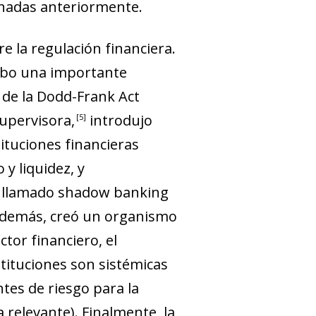
onadas anteriormente.
e la regulación financiera.
cabo una importante
 de la
Dodd-Frank Act
supervisora
,
introdujo
5
ituciones financieras
 y liquidez, y
 llamado s
hadow banking
demás, creó un organismo
tor financiero, el
stituciones son sistémicas
ntes de riesgo para la
 relevante). Finalmente, la