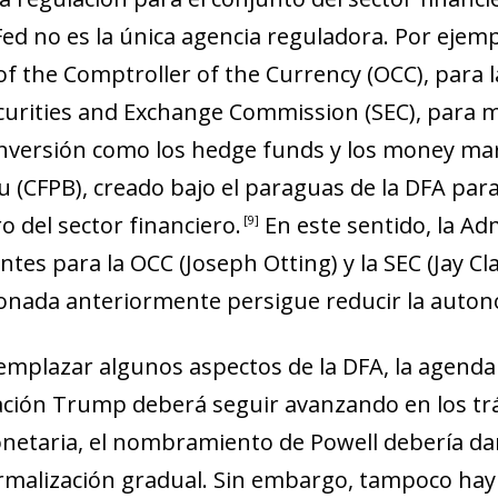
 Fed no es la única agencia reguladora. Por ejem
of the Comptroller of the Currency (OCC), para
ecurities and Exchange Commission (SEC), para 
nversión como los
hedge funds
y los
money mar
u (CFPB), creado bajo el paraguas de la DFA para
 del sector financiero
.
En este sentido, la A
9
es para la OCC (Joseph Otting) y la SEC (Jay Cl
nada anteriormente persigue reducir la auton
eemplazar algunos aspectos de la DFA, la agenda
ación Trump deberá seguir avanzando en los trámi
netaria, el nom­­bramiento de Powell debería da
ormalización gradual. Sin embargo, tampoco hay