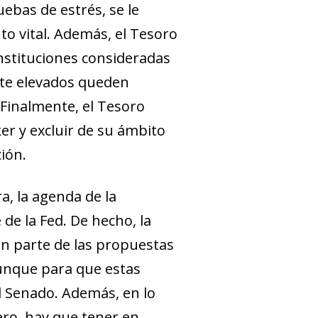
bas de es­­trés, se le
to vital. Además, el Tesoro
 instituciones consideradas
nte elevados queden
 Finalmente, el Tesoro
ker y excluir de su ámbito
ción.
a, la agenda de la
e la Fed. De hecho, la
n parte de las propuestas
unque para que estas
l Senado. Además, en lo
iero, hay que tener en