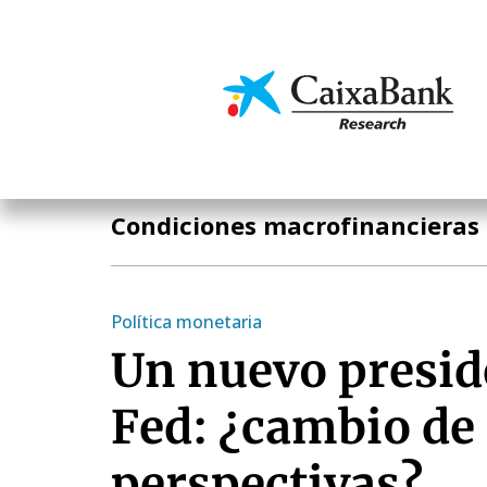
Pasar
al
contenido
Economía y mercado
principal
Temas clave
Condiciones macrofinancieras
Política monetaria
Un nuevo presid
Fed: ¿cambio de
perspectivas?