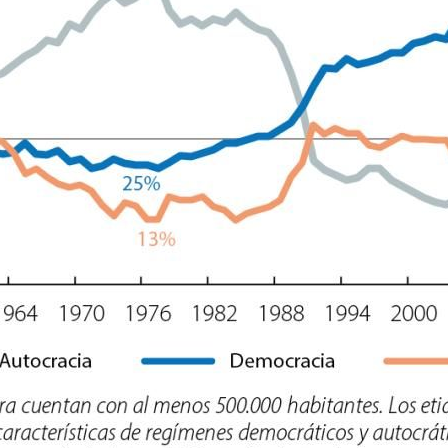
ndow)
w window)