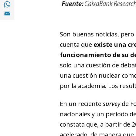
Compartir en with Whatsapp (opens in a 
Compartir en Email (opens in a new windo
Son buenas noticias, pero 
cuenta que
existe una cr
funcionamiento de su d
solo una cuestión de debat
una cuestión nuclear como
por la academia. Los resul
En un reciente
survey
de Fo
nacionales y un periodo de
constata que, a partir de 
acelerado, de manera que 