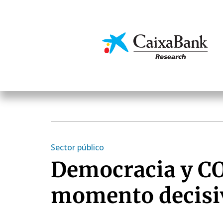
Pasar
al
contenido
Economía y mercado
principal
Sector público
Democracia y CO
momento decisi