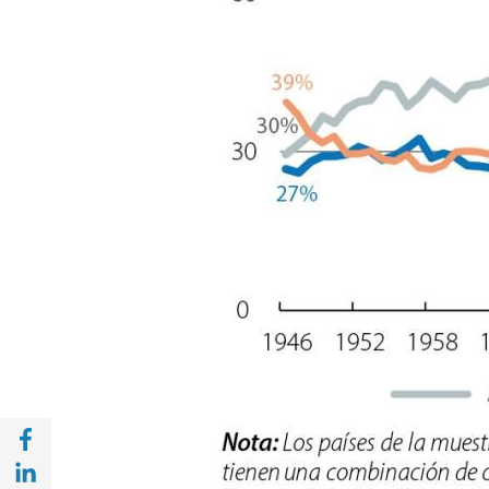
Compartir en Facebook (opens in a new wi
Compartir en with Linkedin (opens in a ne