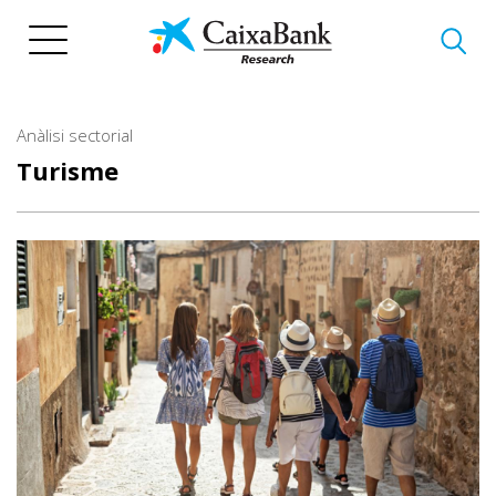
Vés
al
contingut
Anàlisi sectorial
Turisme