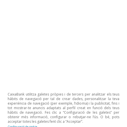
Última actualització: 24 gener 2025 - 14:06
Última actualització: 24 gener 2025 - 14:06
Entre regions, la Comunitat
Valenciana continua sent la
que es comporta millor
Fins a l’arribada de la DANA, la Comunitat
Valenciana s’havia consolidat com la regió que
CaixaBank utilitza galetes pròpies i de tercers per analitzar els teus
hàbits de navegació per tal de crear dades, personalitzar la teva
havia guanyat més atractiu per al turista
experiència de navegació (per exemple, l’idioma) i la publicitat, fins i
tot mostrar-te anuncis adaptats al perfil creat en funció dels teus
estranger en el període postpandèmia: entre el
hàbits de navegació. Fes clic a “Configuració de les galetes” per
gener i el novembre, van visitar la regió 11,3
obtenir més informació, configurar o rebutjar-ne l’ús. O bé, pots
acceptar totes les galetes fent clic a “Acceptar”.
milions de turistes estrangers, 1,5 milions més
Configuració de cookie