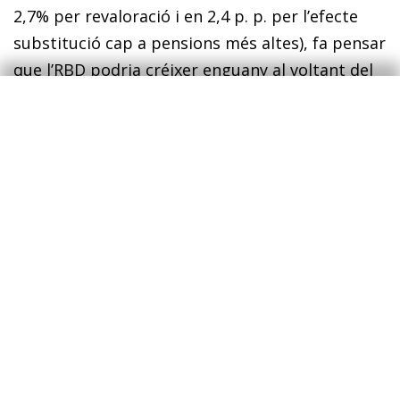
2,7% per revaloració i en 2,4 p. p. per l’efecte
substitució cap a pensions més altes), fa pensar
que l’RBD podria créixer enguany al voltant del
4,5%.
L’evolució de la taxa d’estalvi estarà
condicionada per factors que operen en
direccions oposades. D’una banda, el repunt de
la inflació associat a les tensions al Pròxim
Orient podria impulsar el creixement del
consum nominal si les llars tracten de mantenir
el seu nivell de consum en termes reals, la qual
cosa podria reduir la taxa d’estalvi. De l’altra, un
augment de la incertesa i dels tipus d’interès
podria induir a ajornar les decisions de consum