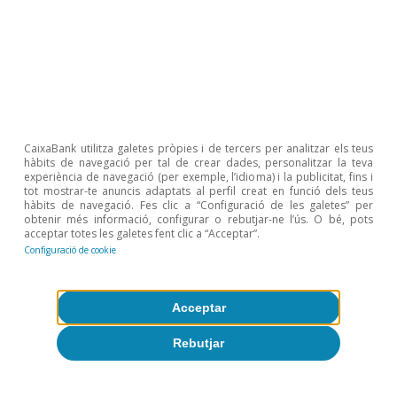
D’altra banda, el PIB del Brasil va créixer l’1,8%
interanual en el 1T, impulsat, sobretot, pel
consum privat i per la inversió. En el context
d’un xoc energètic global, aquestes dades
reiteren que les economies importadores
d’energia, i en particular les que mostren més
CaixaBank utilitza galetes pròpies i de tercers per analitzar els teus
hàbits de navegació per tal de crear dades, personalitzar la teva
vulnerabilitats de partida, podrien afrontar més
experiència de navegació (per exemple, l’idioma) i la publicitat, fins i
tot mostrar-te anuncis adaptats al perfil creat en funció dels teus
riscos en les seves perspectives de creixement.
hàbits de navegació. Fes clic a “Configuració de les galetes” per
obtenir més informació, configurar o rebutjar-ne l’ús. O bé, pots
acceptar totes les galetes fent clic a “Acceptar”.
Configuració de cookie
Acceptar
Rebutjar