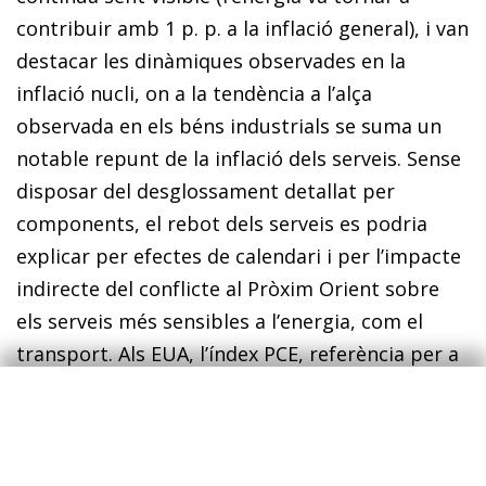
contribuir amb 1 p. p. a la inflació general), i van
destacar les dinàmiques observades en la
inflació nucli, on a la tendència a l’alça
observada en els béns industrials se suma un
notable repunt de la inflació dels serveis. Sense
disposar del desglossament detallat per
components, el rebot dels serveis es podria
explicar per efectes de calendari i per l’impacte
indirecte del conflicte al Pròxim Orient sobre
els serveis més sensibles a l’energia, com el
transport. Als EUA, l’índex PCE, referència per a
la Fed, va registrar un avanç interanual del 3,8%
a l’abril (+0,3 p. p.) en la general, mentre que la
variació del component nucli es va situar en el
3,3% (+0,1 p. p.), la qual cosa reforça la visió