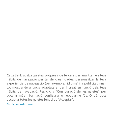
CaixaBank utilitza galetes pròpies i de tercers per analitzar els teus
hàbits de navegació per tal de crear dades, personalitzar la teva
Opinió
experiència de navegació (per exemple, l’idioma) i la publicitat, fins i
tot mostrar-te anuncis adaptats al perfil creat en funció dels teus
Economia espanyola postOrmuz
hàbits de navegació. Fes clic a “Configuració de les galetes” per
obtenir més informació, configurar o rebutjar-ne l’ús. O bé, pots
Oriol Aspachs
acceptar totes les galetes fent clic a “Acceptar”.
Configuració de cookie
9 jul. 2026