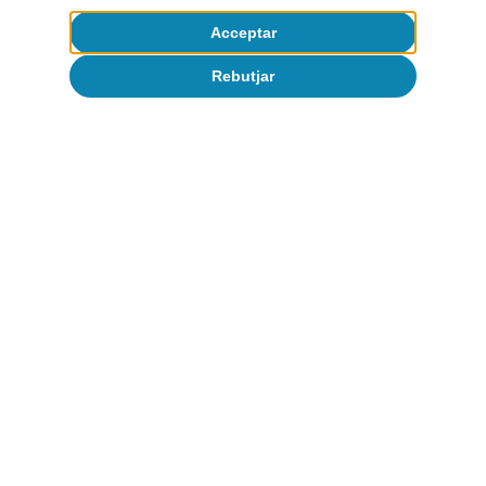
Acceptar
Rebutjar
Opinió
L’economia mundial a la recerca d’un
nou equilibri
José Ramón Díez