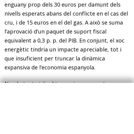
enguany prop dels 30 euros per damunt dels
nivells esperats abans del conflicte en el cas del
cru, i de 15 euros en el del gas. A això se suma
l’aprovació d’un paquet de suport fiscal
equivalent a 0,3 p. p. del PIB. En conjunt, el xoc
energètic tindria un impacte apreciable, tot i
que insuficient per truncar la dinàmica
expansiva de l’economia espanyola.
No obstant això, el temps juga en contra
d’aquest escenari d’impacte més moderat. El
tancament de l’estret d’Ormuz ha generat un
dèficit significatiu en la producció global de
petroli i de gas, que actualment és incapaç de
satisfer la demanda, i les reserves mundials