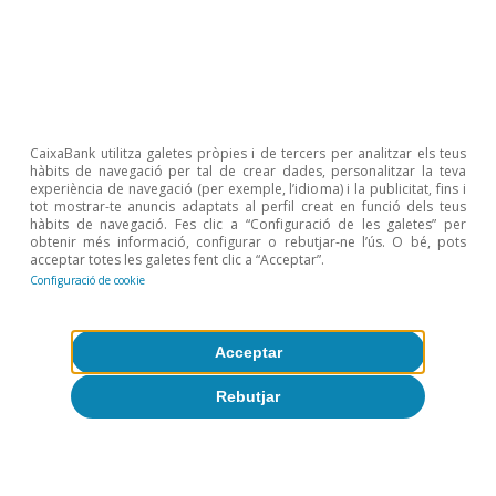
Articles relacionats
CaixaBank utilitza galetes pròpies i de tercers per analitzar els teus
hàbits de navegació per tal de crear dades, personalitzar la teva
experiència de navegació (per exemple, l’idioma) i la publicitat, fins i
tot mostrar-te anuncis adaptats al perfil creat en funció dels teus
hàbits de navegació. Fes clic a “Configuració de les galetes” per
obtenir més informació, configurar o rebutjar-ne l’ús. O bé, pots
acceptar totes les galetes fent clic a “Acceptar”.
Configuració de cookie
Acceptar
Rebutjar