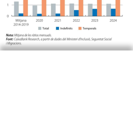
Un altre indicador que mostra la major
estabilitat al mercat laboral és la taxa de
supervivència dels contractes un any després de
la seva signatura. A partir de dades de la Mostra
Contínua de Vides Laborals (MCVL),
es desprèn
3
que el 16% dels contractes signats al març del
2022 seguien en vigor un any després, en relació