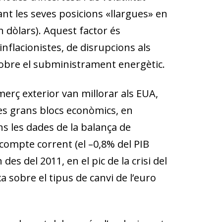
t les seves posi­­cions «llargues» en
 dòlars). Aquest factor és
inflacionistes, de disrupcions als
sobre el subministrament energètic.
merç exterior van millorar als EUA,
es grans blocs econòmics, en
ons les dades de la balança de
compte corrent (el –0,8% del PIB
es del 2011, en el pic de la crisi del
a sobre el tipus de canvi de l’euro