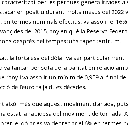
caracteritzat per les pèrdues generalitzades als
tacar en po­­sitiu durant molts mesos del 2022 v
, en termes nominals efectius, va assolir el 16
avanç des del 2015, any en què la Reserva Feder
bons després del tempestuós taper tantrum.
at, la fortalesa del dòlar va ser particularment 
erd va tancar per sota de la paritat en relació
e l’any i va assolir un mínim de 0,959 al final de
ducció de l’euro fa ja dues dècades.
t això, més que aquest moviment d’anada, pots
ha estat la rapidesa del moviment de tornada. Aix
ebrer, el dòlar es va depreciar el 6% en termes 