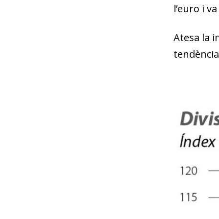
l’euro i v
Atesa la 
tendència 