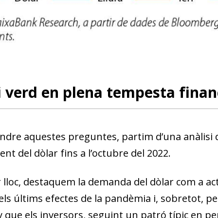
w window)
 verd en plena tempesta finan
ndre aquestes preguntes, partim d’una anàlisi 
ent del dòlar fins a l’octubre del 2022.
 lloc, destaquem la demanda del dòlar com a acti
els últims efectes de la pandèmia i, sobretot, per
 que els inversors, seguint un patró típic en perí