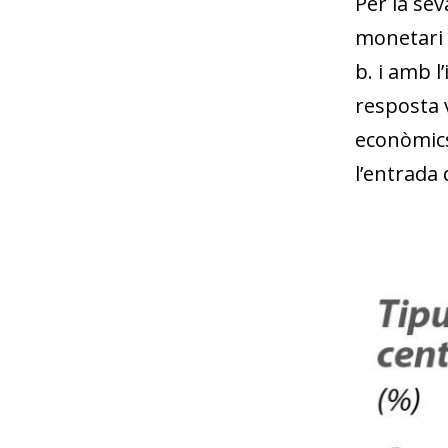
Per la se
monetari 
b. i amb l’
resposta v
econòmics
l’entrada 