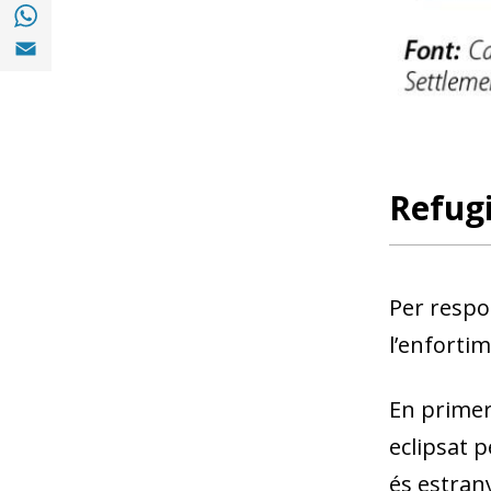
Compartir a with Whatsapp (opens in a ne
Compartir a Email (opens in a new window)
Refugi
Per respo
l’enfortim
En primer
eclipsat p
és estrany