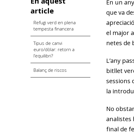
En aquest
En un any 
article
que va des
apreciació
Refugi verd en plena
tempesta financera
el major 
netes de 
Tipus de canvi
euro/dòlar: retorn a
l’equilibri?
L’any pass
bitllet v
Balanç de riscos
sessions d
la in­­tro
No obstan
analistes 
final de f