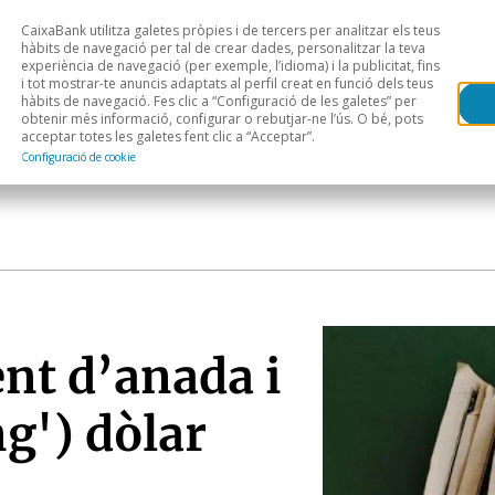
CaixaBank utilitza galetes pròpies i de tercers per analitzar els teus
Head
H
hàbits de navegació per tal de crear dades, personalitzar la teva
experiència de navegació (per exemple, l’idioma) i la publicitat, fins
i tot mostrar-te anuncis adaptats al perfil creat en funció dels teus
Anàlisi sectorial
Àrees geogràfiques
Public
hàbits de navegació. Fes clic a “Configuració de les galetes” per
obtenir més informació, configurar o rebutjar-ne l’ús. O bé, pots
acceptar totes les galetes fent clic a “Acceptar”.
Configuració de cookie
nt d’anada i
ng') dòlar