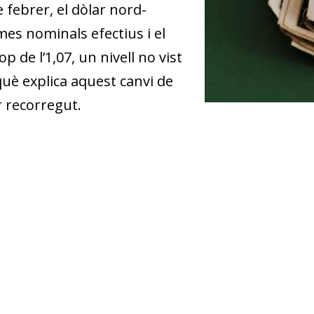
e febrer, el dòlar nord-
mes nominals efectius i el
p de l’1,07, un nivell no vist
uè explica aquest canvi de
r recorregut.