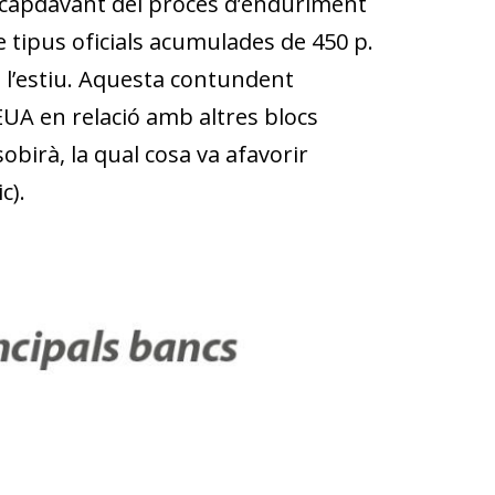
l capdavant del procés d’enduriment
tipus oficials acumulades de 450 p.
e l’estiu. Aquesta contundent
 EUA en relació amb altres blocs
birà, la qual cosa va afavorir
c).