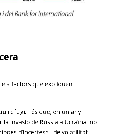
cera
dels factors que expliquen
u refugi. I és que, en un any
 la invasió de Rússia a Ucraï­­na, no
odes d’incertesa i de volatilitat