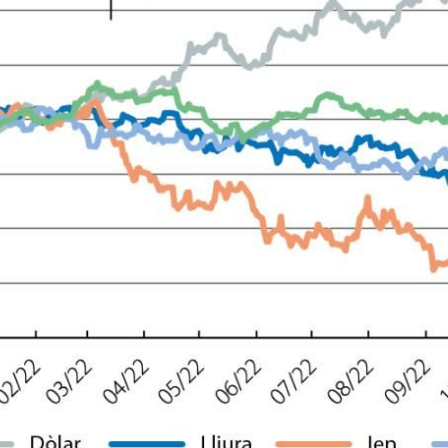
dow)
 window)