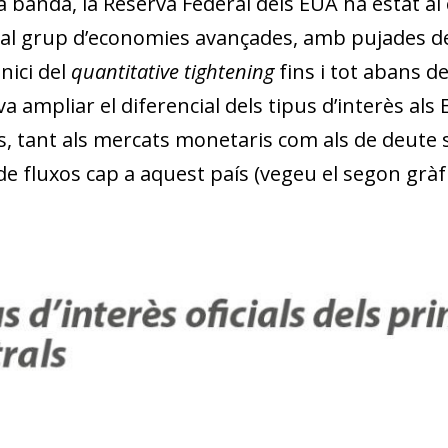
va banda, la Reserva Federal dels EUA ha estat a
al grup d’economies avançades, amb pujades de 
inici del
quantitative tightening
fins i tot abans d
a ampliar el diferencial dels tipus d’interès als
, tant als mercats monetaris com als de deute so
de fluxos cap a aquest país (vegeu el segon gràfi