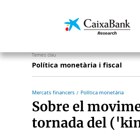
Vés
al
contingut
Economia i mercats
Temes clau
Política monetària i fiscal
Mercats financers
Política monetària
Sobre el movime
tornada del ('ki