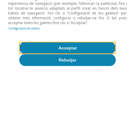
Productivitat i ocupació davant la IA
experiència de navegació (per exemple, l’idioma) i la publicitat, fins i
tot mostrar-te anuncis adaptats al perfil creat en funció dels teus
generativa: què en sabem?
hàbits de navegació. Fes clic a “Configuració de les galetes” per
obtenir més informació, configurar o rebutjar-ne l’ús. O bé, pots
Oriol Carreras Baquer
acceptar totes les galetes fent clic a “Acceptar”.
11 maig 2026
Configuració de cookie
Acceptar
Rebutjar