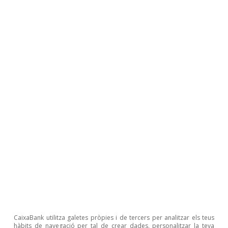
Articles relacionats
Intel·ligència artificial (IA)
CaixaBank utilitza galetes pròpies i de tercers per analitzar els teus
hàbits de navegació per tal de crear dades, personalitzar la teva