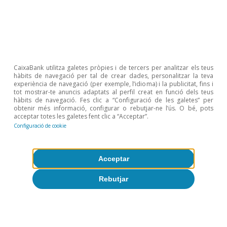
Intel·ligència artificial (IA)
Productivitat i ocupació davant la IA
generativa: què en sabem?
Oriol Carreras Baquer
CaixaBank utilitza galetes pròpies i de tercers per analitzar els teus
hàbits de navegació per tal de crear dades, personalitzar la teva
11 maig 2026
experiència de navegació (per exemple, l’idioma) i la publicitat, fins i
tot mostrar-te anuncis adaptats al perfil creat en funció dels teus
hàbits de navegació. Fes clic a “Configuració de les galetes” per
obtenir més informació, configurar o rebutjar-ne l’ús. O bé, pots
acceptar totes les galetes fent clic a “Acceptar”.
Configuració de cookie
Acceptar
Rebutjar