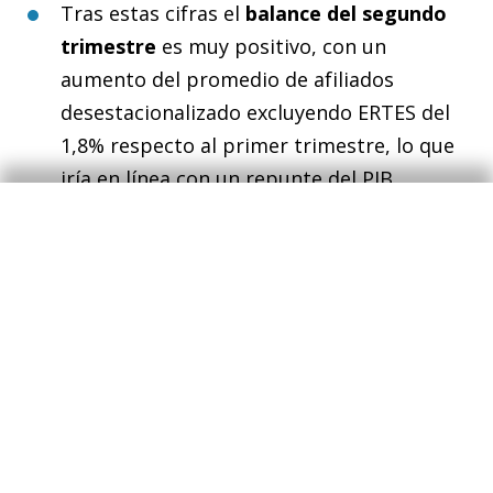
Tras estas cifras el
balance del segundo
trimestre
es muy positivo, con un
aumento del promedio de afiliados
desestacionalizado excluyendo ERTES del
1,8% respecto al primer trimestre, lo que
iría en línea con un repunte del PIB
trimestral en torno al 2%.
Las cifras de
paro registrado
también
anotan resultados muy positivos, con una
caída histórica en un mes de junio
(-166.911) hasta 3.614.639, cifra 249 mil por
debajo de hace un año, si bien 600 mil por
encima de junio de 2019. En términos
desestacionalizados, el paro cae en 102.604