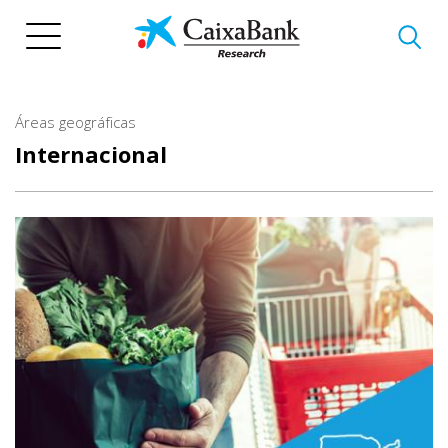
Pasar
al
contenido
principal
Áreas geográficas
Internacional