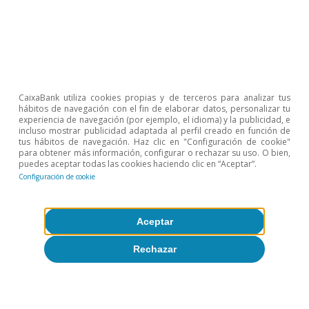
CaixaBank utiliza cookies propias y de terceros para analizar tus
Eurozona
hábitos de navegación con el fin de elaborar datos, personalizar tu
experiencia de navegación (por ejemplo, el idioma) y la publicidad, e
Buen cierre de 2025 para la economía
incluso mostrar publicidad adaptada al perfil creado en función de
de la región
tus hábitos de navegación. Haz clic en "Configuración de cookie"
para obtener más información, configurar o rechazar su uso. O bien,
puedes aceptar todas las cookies haciendo clic en “Aceptar”.
Rita Sánchez Soliva
Configuración de cookie
30 ene 2026
Aceptar
Rechazar