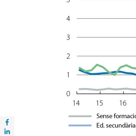
Compartir a Facebook (opens in a new win
Compartir a with Linkedin (opens in a new