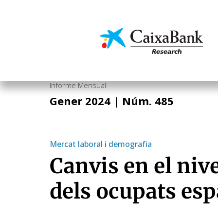
Vés
al
contingut
Economia i mercats
Informe Mensual
Gener 2024
| Núm. 485
Mercat laboral i demografia
Canvis en el niv
dels ocupats es