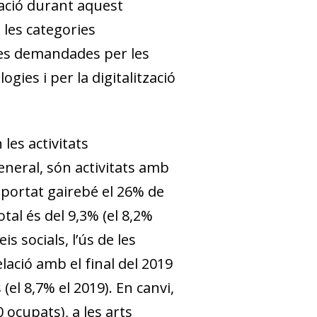
pació durant aquest
e les categories
ines demandades per les
gies i per la digitalització
es activitats
eneral, són activitats amb
portat gairebé el 26% de
tal és del 9,3% (el 8,2%
s socials, l’ús de les
lació amb el final del 2019
(el 8,7% el 2019). En canvi,
 ocupats), a les arts