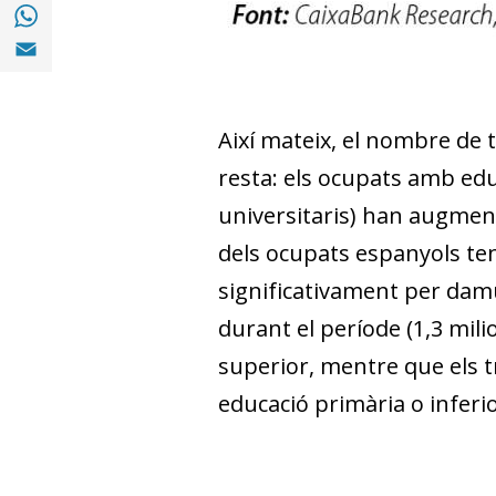
Compartir a with Whatsapp (opens in a ne
Compartir a Email (opens in a new window)
Així mateix, el nombre de 
resta: els ocupats amb edu
universitaris) han augment
dels ocupats espanyols ten
significativament per damun
durant el període (1,3 mil
superior, mentre que els t
educació primària o inferio