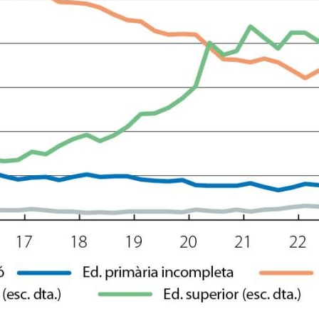
dow)
 window)