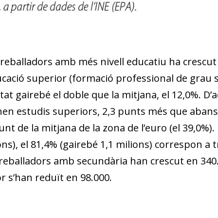
w window)
treballadors amb més nivell educatiu ha crescu
cació superior (formació professional de grau su
at gairebé el doble que la mitjana, el 12,0%. D
en estudis superiors, 2,3 punts més que abans 
t de la mitjana de la zona de l’euro (el 39,0%).
ions), el 81,4% (gairebé 1,1 milions) correspon a
reballadors amb secundària han crescut en 340.
r s’han reduït en 98.000.