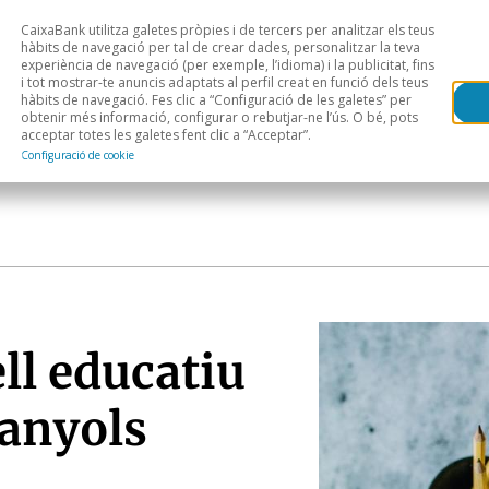
CaixaBank utilitza galetes pròpies i de tercers per analitzar els teus
Head
H
hàbits de navegació per tal de crear dades, personalitzar la teva
experiència de navegació (per exemple, l’idioma) i la publicitat, fins
i tot mostrar-te anuncis adaptats al perfil creat en funció dels teus
Anàlisi sectorial
Àrees geogràfiques
Public
hàbits de navegació. Fes clic a “Configuració de les galetes” per
obtenir més informació, configurar o rebutjar-ne l’ús. O bé, pots
acceptar totes les galetes fent clic a “Acceptar”.
Configuració de cookie
ell educatiu
panyols