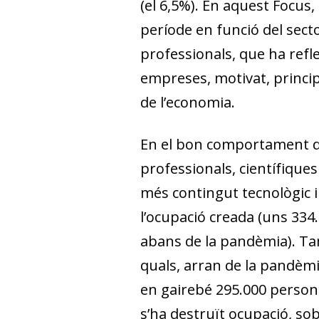
(el 6,5%). En aquest Fo­­cu
període en funció del sector
professionals, que ha refle
empreses, motivat, principa
de l’economia.
En el bon comportament de
professionals, científiques
més contingut tecnològic 
l’ocupació creada (uns 334.
abans de la pandèmia). Tamb
quals, arran de la pandèmi
en gairebé 295.000 persones
s’ha destruït ocupació, sob