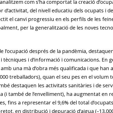
s, analitzem com s’ha comportat la creació d’ocu
 d’activitat, del nivell educatiu dels ocupats i d
ctit el canvi progressiu en els perfils de les fe
lment, per la generalització de les noves tecnolo
 l’ocupació després de la pandèmia, destaquen l
 i tècniques i d’informació i comunicacions. En g
i amb una mà d’obra més qualificada i que han a
000 treballadors), quan el seu pes en el volum to
é destaquen les activitats sanitàries i de servei
a (i també de l’envelliment), ha augmentat en re
, fins a representar el 9,6% del total d’ocupats 
retot, en distribució i depuració d’aigua (–13.000