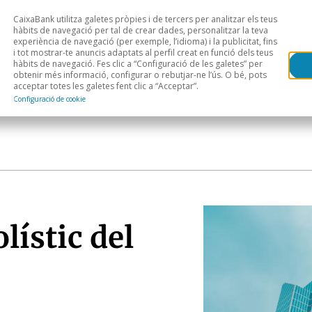
CaixaBank utilitza galetes pròpies i de tercers per analitzar els teus
Head
H
hàbits de navegació per tal de crear dades, personalitzar la teva
experiència de navegació (per exemple, l’idioma) i la publicitat, fins
i tot mostrar-te anuncis adaptats al perfil creat en funció dels teus
Anàlisi sectorial
Àrees geogràfiques
Public
hàbits de navegació. Fes clic a “Configuració de les galetes” per
obtenir més informació, configurar o rebutjar-ne l’ús. O bé, pots
acceptar totes les galetes fent clic a “Acceptar”.
Configuració de cookie
ístic del