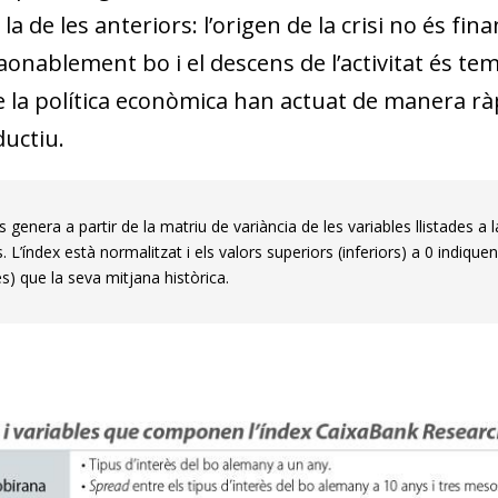
 la de les anteriors: l’origen de la crisi no és fi
aonablement bo i el descens de l’activitat és te
e la política econòmica han actuat de manera rà
ductiu.
s genera a partir de la matriu de variància de les variables llistades
s. L’índex està normalitzat i els valors superiors (inferiors) a 0 indi
s) que la seva mitjana històrica.
dow)
 window)