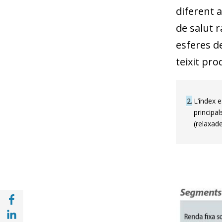
diferent a
de salut r
esferes d
teixit pro
2
L’índex e
principal
(relaxade
Compartir a Facebook (opens in a new win
Compartir a with Linkedin (opens in a new