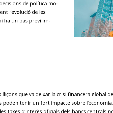
decisions de política mo­­
t l’evolució de les
hi ha un pas previ im­­
 lliçons que va deixar la crisi financera global d
s poden tenir un fort impacte sobre l’economi
les taxes d’interès oficials dels bancs centrals 