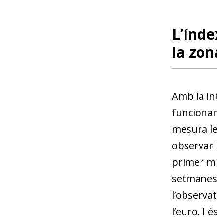
L’índe
la zon
Amb la in
funcionam
mesura le
observar l
primer mi
setmanes 
l’observat
l’euro. I 