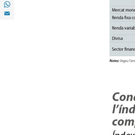
Compartir a with Whatsapp (opens in a ne
Compartir a Email (opens in a new window)