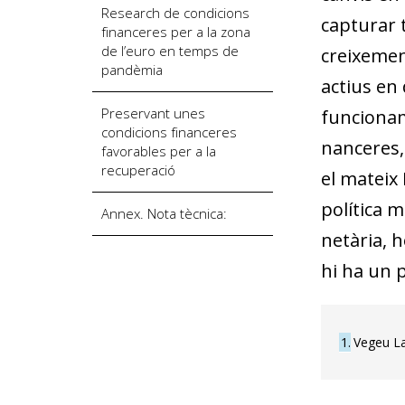
Research de condicions
capturar t
financeres per a la zona
de l’euro en temps de
creixement
pandèmia
actius en 
Preservant unes
funcioname
condicions financeres
nanceres, 
favorables per a la
recuperació
el mateix 
política m
Annex. Nota tècnica:
netària, h
hi ha un 
1
Vegeu La