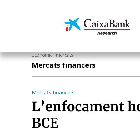
Vés
al
contingut
Economia i mercats
Economia i mercats
Mercats financers
Mercats financers
L’enfocament hol
BCE