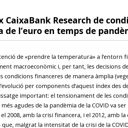
x CaixaBank Research de condi
a de l’euro en temps de pandè
tenció de «prendre la temperatura» a l’entorn f
ent macroeconòmic i, per tant, les decisions d
s condicions financeres de manera àmplia (vegeu
’e­­vo­­lució per components d’aquest índex des d
ssatge important: el tensionament de les condi
més agudes de la pandèmia de la COVID va ser si
 el 2008, amb la crisi financera, i el 2012, amb la
és que, malgrat la intensitat de la crisi de la COV