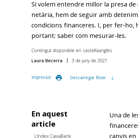
Si vo­­lem entendre millor la presa de 
netària, hem de seguir amb detenimen
condicions financeres. I, per fer-ho, 
portant: saber com mesurar-les.
Contingut disponible en
castellà
anglès
Laura Becerra
3 de juny de 2021
Impressió
Descarregar fitxer
En aquest
Una de les
article
financere
canvis en 
L’índex CaixaBank