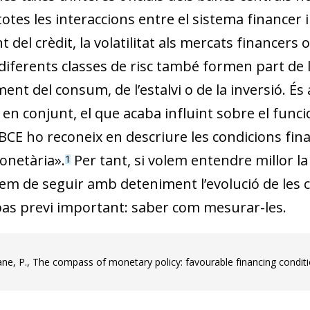
otes les inte­­rac­­cions entre el sistema financer
 del crèdit, la volatilitat als mercats fi­­nancers 
diferents classes de risc també formen part de l
nt del consum, de l’estalvi o de la inversió. És 
en conjunt, el que acaba influint sobre el fun­­ci
BCE ho re­­­­coneix en descriure les condicions fi
onetària».
Per tant, si vo­­lem entendre millor la
1
em de seguir amb deteniment l’evolució de les co
pas previ im­­portant: saber com mesurar-les.
ne, P., The compass of monetary policy: favourable financing conditio