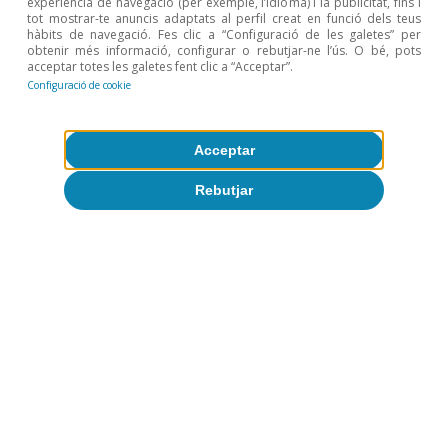
Temes clau
experiència de navegació (per exemple, l’idioma) i la publicitat, fins i
tot mostrar-te anuncis adaptats al perfil creat en funció dels teus
hàbits de navegació. Fes clic a “Configuració de les galetes” per
obtenir més informació, configurar o rebutjar-ne l’ús. O bé, pots
acceptar totes les galetes fent clic a “Acceptar”.
Configuració de cookie
Acceptar
Rebutjar
Canvi climàtic i transició
verda