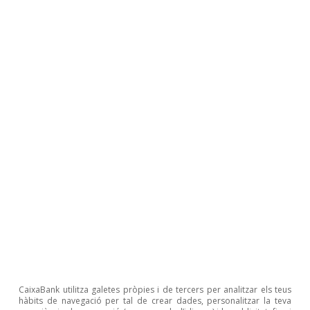
és de 3.750 dòlars per vehicle, però, si un cert
percentatge dels minerals que componen el vehicle ha
estat extret o processat als EUA o en un país amb el
qual hi hagi un tractat de lliure comerç i si el vehicle es
munta als EUA, aquest ajut augmenta fins als 7.500
dòlars. Per a la producció elèctrica renovable,
s’estableixen bonus a les subvencions de caràcter
similar en funció de l’origen del ferro, de l’acer i dels
productes manufacturats utilitzats.
3
Vegeu Kleimann, D. et al. (2023), «How Europe should
answer the US Inflation Reduction Act», Policy
Contribution 04/2023, Bruegel.
4
En euros constants del 2021, vegeu: European
Commission, Directorate-General for Energy.
Badouard, T. et al. (2022), «Study on energy subsidies
and other government interventions in the European
Union: final report: 2022 edition», Publications Office of
the European Union.
5
La quota d’Espanya (menys del 0,2% del PIB) és inferior
també a la de França i Itàlia.
CaixaBank utilitza galetes pròpies i de tercers per analitzar els teus
hàbits de navegació per tal de crear dades, personalitzar la teva