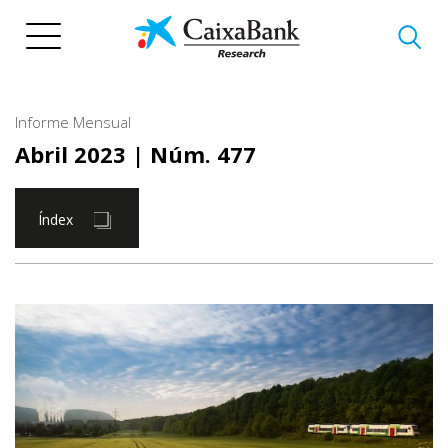
Vés
al
contingut
Informe Mensual
Abril 2023
| Núm. 477
Índex