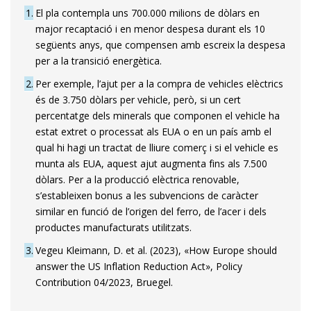
1
El pla contempla uns 700.000 milions de dòlars en
major recaptació i en menor despesa durant els 10
següents anys, que compensen amb escreix la despesa
per a la transició energètica.
2
Per exemple, l’ajut per a la compra de vehicles elèctrics
és de 3.750 dòlars per vehicle, però, si un cert
percentatge dels minerals que componen el vehicle ha
estat extret o processat als EUA o en un país amb el
qual hi hagi un tractat de lliure comerç i si el vehicle es
munta als EUA, aquest ajut augmenta fins als 7.500
dòlars. Per a la producció elèctrica renovable,
s’estableixen bonus a les subvencions de caràcter
similar en funció de l’origen del ferro, de l’acer i dels
productes manufacturats utilitzats.
3
Vegeu Kleimann, D. et al. (2023), «How Europe should
answer the US Inflation Reduction Act», Policy
Contribution 04/2023, Bruegel.