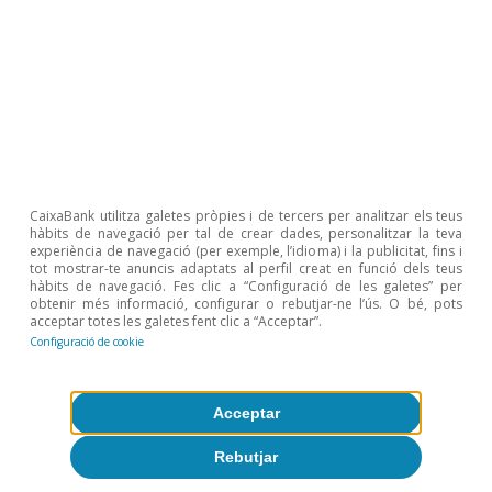
Etiquetas:
España
Mercado de trabajo
Articles relacionats
CaixaBank utilitza galetes pròpies i de tercers per analitzar els teus
hàbits de navegació per tal de crear dades, personalitzar la teva
experiència de navegació (per exemple, l’idioma) i la publicitat, fins i
tot mostrar-te anuncis adaptats al perfil creat en funció dels teus
hàbits de navegació. Fes clic a “Configuració de les galetes” per
obtenir més informació, configurar o rebutjar-ne l’ús. O bé, pots
acceptar totes les galetes fent clic a “Acceptar”.
Configuració de cookie
Acceptar
Rebutjar