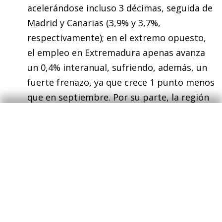
acelerándose incluso 3 décimas, seguida de
Madrid y Canarias (3,9% y 3,7%,
respectivamente); en el extremo opuesto,
el empleo en Extremadura apenas avanza
un 0,4% interanual, sufriendo, además, un
fuerte frenazo, ya que crece 1 punto menos
que en septiembre. Por su parte, la región
donde más se acelera el ritmo de creación
de empleo respecto al mes anterior es La
Rioja (1,4 puntos hasta el 2,1%).
Se frena la caída de la contratación
indefinida
:
La contratación retrocede un 8,4%