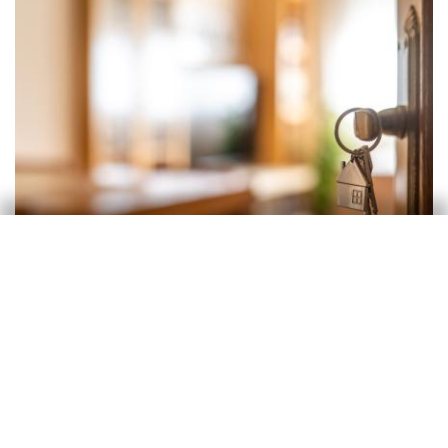
Immobiliari
Què ens diu la dispersió creixent dels
preus sobre el mercat de l’habitatge?
David Cesar Heymann
8 abr. 2026