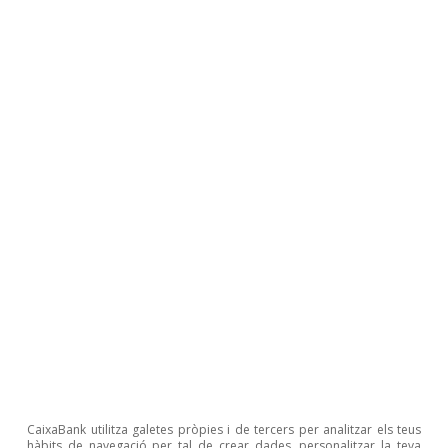
Radiografia del turisme de luxe
internacional a Espanya
David Cesar Heymann
Eduard Alcobé Garcia
4 febr. 2026
CaixaBank utilitza galetes pròpies i de tercers per analitzar els teus
hàbits de navegació per tal de crear dades, personalitzar la teva