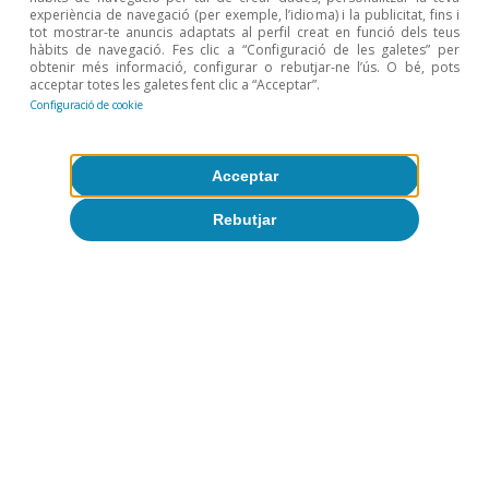
experiència de navegació (per exemple, l’idioma) i la publicitat, fins i
tot mostrar-te anuncis adaptats al perfil creat en funció dels teus
hàbits de navegació. Fes clic a “Configuració de les galetes” per
Observatori Sectorial
obtenir més informació, configurar o rebutjar-ne l’ús. O bé, pots
acceptar totes les galetes fent clic a “Acceptar”.
Les claus del bon rendiment de les
Configuració de cookie
manufactures espanyoles
David Cesar Heymann
Acceptar
13 gen. 2026
Rebutjar