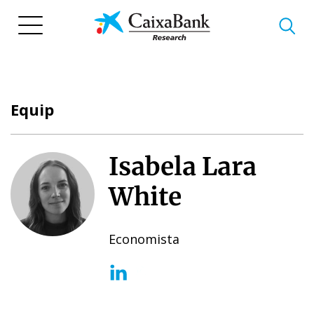
Vés
al
contingut
Equip
Isabela Lara
White
Economista
(opens in a new window)