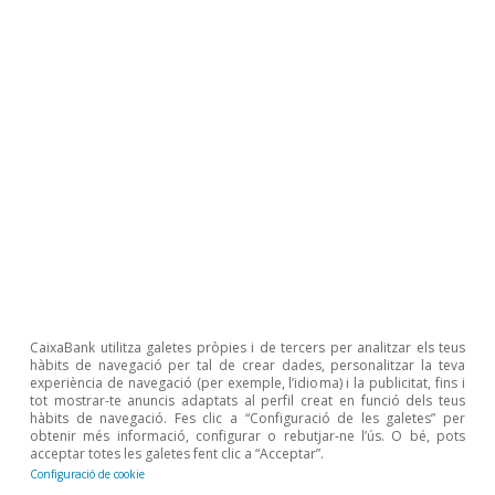
Reserva Federal (Fed)
Què implica que la Fed desacceleri la
reducció del seu balanç?
CaixaBank utilitza galetes pròpies i de tercers per analitzar els teus
hàbits de navegació per tal de crear dades, personalitzar la teva
experiència de navegació (per exemple, l’idioma) i la publicitat, fins i
Isabela Lara White
tot mostrar-te anuncis adaptats al perfil creat en funció dels teus
Antonio Marta Miranda
hàbits de navegació. Fes clic a “Configuració de les galetes” per
10 jun. 2025
obtenir més informació, configurar o rebutjar-ne l’ús. O bé, pots
acceptar totes les galetes fent clic a “Acceptar”.
Configuració de cookie