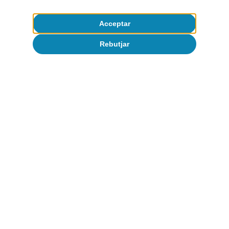
Acceptar
Rebutjar
Estados Unidos
El impacto de los aranceles sobre la
inflación de EE. UU. se mantiene
contenido, por ahora
Isabela Lara White