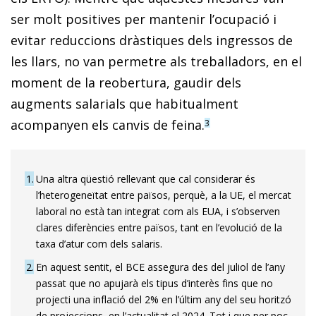
ser molt positives per mantenir l’ocupació i
evitar reduccions dràstiques dels ingressos de
les llars, no van permetre als treballadors, en el
moment de la reobertura, gaudir dels
augments salarials que habitualment
acompanyen els canvis de feina.
3
1
Una altra qüestió rellevant que cal considerar és
l’heterogeneïtat entre països, perquè, a la UE, el mercat
laboral no està tan integrat com als EUA, i s’observen
clares diferències entre països, tant en l’evolució de la
taxa d’atur com dels salaris.
2
En aquest sentit, el BCE assegura des del juliol de l’any
passat que no apujarà els tipus d’interès fins que no
projecti una inflació del 2% en l’últim any del seu horitzó
de projeccions, en l’actualitat el 2024. Tot i que per poc