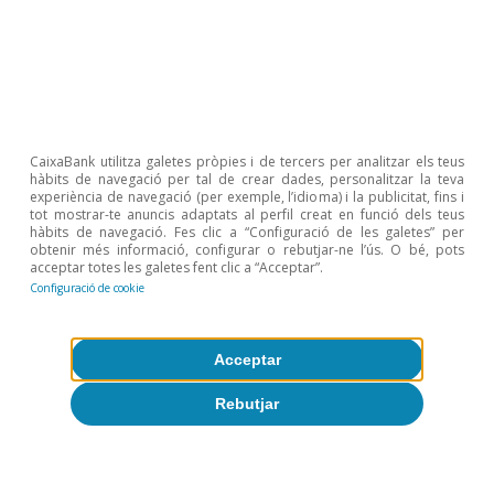
2022 i la mitjana de l’any se situés en el 6,5%, segons
les nostres estimacions, el creixement salarial en
termes interanuals seria 0,21 p. p. superior el 2023 al
que observaríem amb una taxa d’atur com la del 2021
(7,7%).
Temes clau
CaixaBank utilitza galetes pròpies i de tercers per analitzar els teus
hàbits de navegació per tal de crear dades, personalitzar la teva
experiència de navegació (per exemple, l’idioma) i la publicitat, fins i
tot mostrar-te anuncis adaptats al perfil creat en funció dels teus
hàbits de navegació. Fes clic a “Configuració de les galetes” per
obtenir més informació, configurar o rebutjar-ne l’ús. O bé, pots
acceptar totes les galetes fent clic a “Acceptar”.
Configuració de cookie
Acceptar
Rebutjar