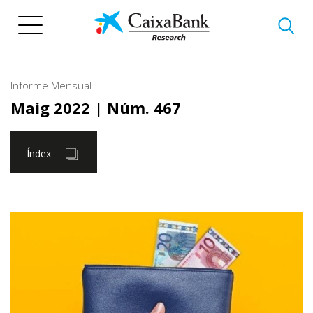
Vés
al
contingut
Informe Mensual
Maig 2022
| Núm. 467
Índex