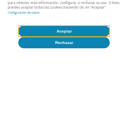
para obtener más información, configurar o rechazar su uso. O bien,
2024, los países del noroeste de Europa podrán llegar a
puedes aceptar todas las cookies haciendo clic en “Aceptar”.
incrementar su capacidad de regasificación en 37.000
Configuración de cookie
millones de metros cúbicos al año.
Temas clave
Aceptar
Rechazar