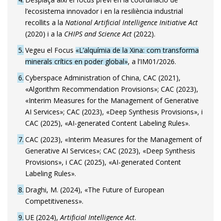
l’ecosistema innovador i en la resiliència industrial
recollits a la
National Artificial Intelligence Initiative Act
(2020) i a la
CHIPS and Science Act
(2022).
5
Vegeu el Focus
«L’alquímia de la Xina: com transforma
minerals crítics en poder global»
, a l’IM01/2026.
6
Cyberspace Administration of China, CAC (2021),
«Algorithm Recommendation Provisions»; CAC (2023),
«Interim Measures for the Management of Generative
AI Services»; CAC (2023), «Deep Synthesis Provisions», i
CAC (2025), «AI-generated Content Labeling Rules».
7
CAC (2023), «Interim Measures for the Management of
Generative AI Services»; CAC (2023), «Deep Synthesis
Provisions», i CAC (2025), «AI-generated Content
Labeling Rules».
8
Draghi, M. (2024), «The Future of European
Competitiveness».
9
UE (2024),
Artificial Intelligence Act
.