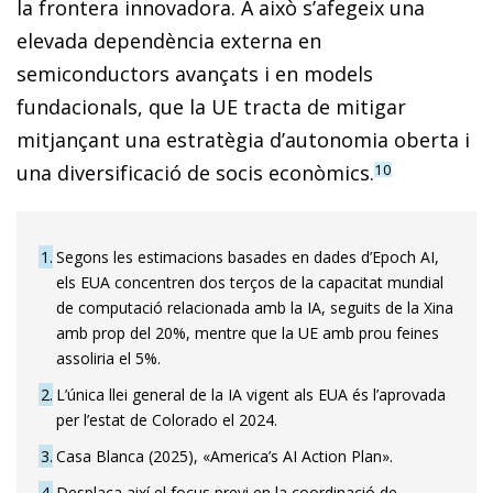
la frontera innovadora. A això s’afegeix una
elevada dependència externa en
semiconductors avançats i en models
fundacionals, que la UE tracta de mitigar
mitjançant una estratègia d’autonomia oberta i
una diversificació de socis econòmics.
10
1
Segons les estimacions basades en dades d’Epoch AI,
els EUA concentren dos terços de la capacitat mundial
de computació relacionada amb la IA, seguits de la Xina
amb prop del 20%, mentre que la UE amb prou feines
assoliria el 5%.
2
L’única llei general de la IA vigent als EUA és l’aprovada
per l’estat de Colorado el 2024.
3
Casa Blanca (2025), «America’s AI Action Plan».
4
Desplaça així el focus previ en la coordinació de