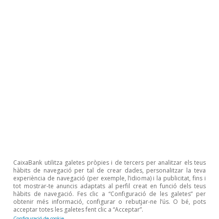
Delhi (2026). En aquesta línia, el marc impulsat
per les Nacions Unides suggereix una
arquitectura global més inclusiva i més ben
distribuïda, basada en principis comuns i en
mecanismes complementaris a les estratègies
nacionals i regionals.
Per a la UE, el
20
desafiament serà, precisament, traduir aquesta
agenda cooperativa en capacitats reals
d’adopció i d’escalat.
CaixaBank utilitza galetes pròpies i de tercers per analitzar els teus
17
Foreign Affairs (2026), «Geopolitics in the Age of
hàbits de navegació per tal de crear dades, personalitzar la teva
Artificial Intelligence: Strategy and Power in an
experiència de navegació (per exemple, l’idioma) i la publicitat, fins i
tot mostrar-te anuncis adaptats al perfil creat en funció dels teus
Uncertain AI Future».
hàbits de navegació. Fes clic a “Configuració de les galetes” per
obtenir més informació, configurar o rebutjar-ne l’ús. O bé, pots
18
Foreign Affairs (2026), «The AI Divide: How U.S.-
acceptar totes les galetes fent clic a “Acceptar”.
Chinese Competition Could Leave Most Countries
Configuració de cookie