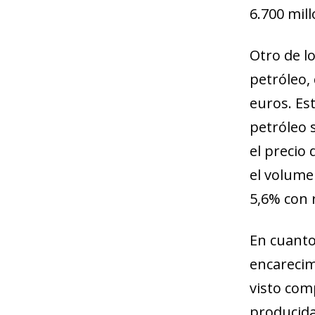
6.700 mill
Otro de l
petróleo,
euros. Es
petróleo 
el precio 
el volume
5,6% con 
En cuanto 
encarecim
visto com
producida