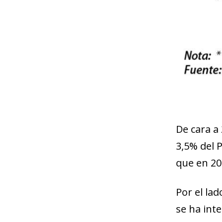
De cara a
3,5% del P
que en 202
Por el lad
se ha int