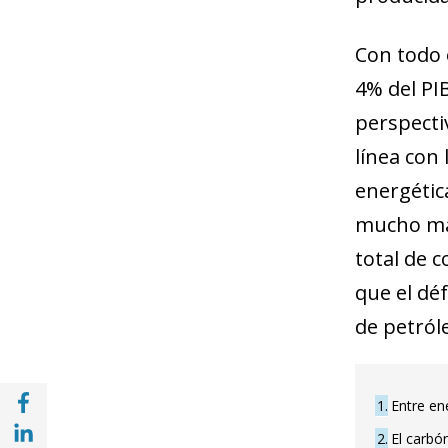
Con todo e
4% del PI
perspectiv
línea con 
energétic
mucho más
total de 
que el déf
de petróle
Compartir en Facebook (opens in a new wi
1
Entre en
Compartir en with Linkedin (opens in a ne
2
El carbó