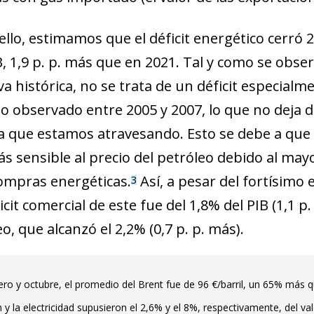
llo, estimamos que el déficit energético cerró 2
B, 1,9 p. p. más que en 2021. Tal y como se obse
a histórica, no se trata de un déficit especialm
lo observado entre 2005 y 2007, lo que no deja d
a que estamos atravesando. Esto se debe a que 
 sensible al precio del petróleo debido al may
compras energéticas.
Así, a pesar del fortísimo
3
icit comercial de este fue del 1,8% del PIB (1,1 
o, que alcanzó el 2,2% (0,7 p. p. más).
ndow)
ero y octubre, el promedio del Brent fue de 96 €/barril, un 65% más 
w window)
n y la electricidad supusieron el 2,6% y el 8%, respectivamente, del v