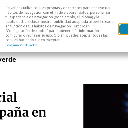
CaixaBank utiliza cookies propias y de terceros para analizar tus
Head
hábitos de navegación con el fin de elaborar datos, personalizar
tu experiencia de navegación (por ejemplo, el idioma) y la
publicidad, e incluso mostrar publicidad adaptada al perfil creado
s
Análisis sectorial
Áreas geográficas
Publ
en función de tus hábitos de navegación. Haz clic en
"Configuración de cookie" para obtener más información,
configurar o rechazar su uso. O bien, puedes aceptar todas las
cookies haciendo clic en “Aceptar”.
Configuración de cookie
verde
ial
spaña en