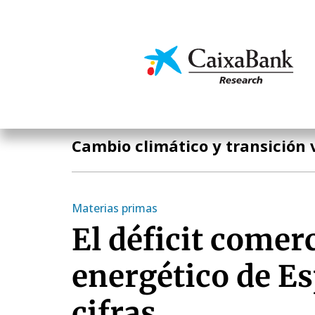
Pasar
al
contenido
Economía y mercado
principal
Temas clave
Cambio climático y transición 
Materias primas
El déficit comerc
energético de E
cifras