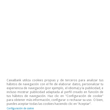
Javier García Arenas
Rita Sánchez Soliva
Etiquetas:
NGEU
Energía
Unión Europea
Cambio climático
1
El Green Deal es un plan presentado en enero de 2020
con actuaciones para luchar contra el cambio climático
y lograr que en 2050 Europa sea el primer continente
con emisiones cero. Una primera meta es reducir en
CaixaBank utiliza cookies propias y de terceros para analizar tus
2030 las emisiones respecto a 1990 en al menos un
hábitos de navegación con el fin de elaborar datos, personalizar tu
55%, y para ello es necesario adoptar nuevas normas y
experiencia de navegación (por ejemplo, el idioma) y la publicidad, e
actualizar la legislación vigente en la UE, lo que se
incluso mostrar publicidad adaptada al perfil creado en función de
recoge en el paquete Fit for 55 presentado en junio de
tus hábitos de navegación. Haz clic en "Configuración de cookie"
2022.
para obtener más información, configurar o rechazar su uso. O bien,
puedes aceptar todas las cookies haciendo clic en “Aceptar”.
2
Mil millones de metros cúbicos. En 2019 las
Configuración de cookie