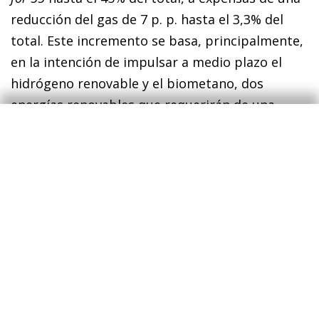
reducción del gas de 7 p. p. hasta el 3,3% del
total. Este incremento se basa, principalmente,
en la intención de impulsar a medio plazo el
hidrógeno renovable y el biometano, dos
energías renovables que requerirán de una
elevada inversión en infraestructuras e
interconexiones.
En cuanto a la capacidad energética instalada
en renovables, el objetivo de REPowerEU es
aumentarla en un 15,8% respecto a lo marcado
en el
Green Deal
, gracias principalmente a un
mayor impulso de la energía solar. Así, la
capacidad total de esta energía, una fuente en
auge gracias al gran abaratamiento de su coste